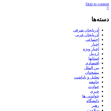
Skip to content
دسته‌ها
آذربایجان شرقی
آذربایجان غربی
اجتماعی
اخبار
اخبار ویژه
اردبیل
استانها
اقتصادی
بین الملل
پیشخوان
تحلیل و یاداشت
جامعه
حوادث
خبری
خواندنی ها
دانشگاه
رهبر
سلامت