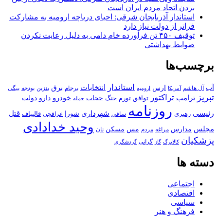
بردن اتحاد مردم ایران است
استاندار آذربایجان شرقی: احیای دریاچه ارومیه به مشارکت
فراتر از دولت نیاز دارد
توقیف ۴۵۰ تن فرآورده خام دامی به دلیل رعایت نکردن
ضوابط بهداشتی
برچسب‌ها
استاندار
انتخابات
آب
برق
ارس
آل هاشم
برجام
بنزین
بودجه
آمریکا
بیگی
ارومیه
تبریز
تراکتور
ترامپ
خودرو
حجاب
دارو
جنگ
دولت
توافق
تورم
حمله
روزنامه
رئیسی
قتل
شهرداری
رهبری
شورا
قالیباف
عراقچی
ساقی
وحید خدادادی
مجلس
مسکن
مدارس
مس
مراغه
مردم
نان
پزشکیان
کالابرگ
گرانی
گاز
گردشگری
دسته ها
اجتماعی
اقتصادی
سیاسی
فرهنگ و هنر