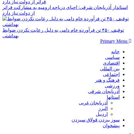
استاندار آذربایجان شرقی: احیای دریاچه ارومیه به مشارکت فراتر
از دولت نیاز دارد
توقیف ۴۵۰ تن فرآورده خام دامی به دلیل رعایت نکردن ضوابط
بهداشتی
Primary Menu
خانه
سیاسی
اقتصادی
بین المللی
اجتماعی
فرهنگ و هنر
ورزشی
آذربایجان شرقی
استانها
آذربایجان غربی
البرز
اردبیل
سوز بیزدن قولاق سیزدن
پیشخوان