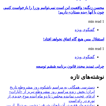
محسن زنگنه: واقعیت این است نمی‌توانیم وزرا را بازخواست کنیم،
چون با آنها «بده بستان» داریم!
1 min read
گفتگوی ویژه
استقلال مس هیچ گاه اتفاق نخواهد افتاد!
1 min read
گفتگوی ویژه
چرایی تمدید مجدد قانون برنامه ششم توسعه
نوشته‌های تازه
دسترسی همگانی به مراسم باشکوه روز مشروطه تاریخ
ایران/ پخش زنده مراسم روز مشروطه تبریز از «آپارات»
ادعای عجیب نماینده مجلس: تا دو ماه آینده موج جدیدی از
تورم در راه است
نماینده ولی‌فقیه در آذربایجان شرقی: دشمن به دنبال از بین