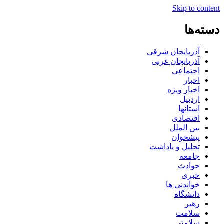
Skip to content
دسته‌ها
آذربایجان شرقی
آذربایجان غربی
اجتماعی
اخبار
اخبار ویژه
اردبیل
استانها
اقتصادی
بین الملل
پیشخوان
تحلیل و یاداشت
جامعه
حوادث
خبری
خواندنی ها
دانشگاه
رهبر
سلامت
سلامتی