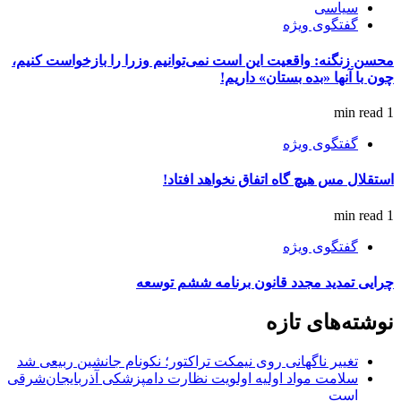
سیاسی
گفتگوی ویژه
محسن زنگنه: واقعیت این است نمی‌توانیم وزرا را بازخواست کنیم،
چون با آنها «بده بستان» داریم!
1 min read
گفتگوی ویژه
استقلال مس هیچ گاه اتفاق نخواهد افتاد!
1 min read
گفتگوی ویژه
چرایی تمدید مجدد قانون برنامه ششم توسعه
نوشته‌های تازه
تغییر ناگهانی روی نیمکت تراکتور؛ نکونام جانشین ربیعی شد
سلامت مواد اولیه اولویت نظارت دامپزشکی آذربایجان‌شرقی
است