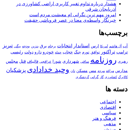
هشدار درباره تداوم تغییر کاربری اراضی کشاورزی در
آذربایجان شرقی
امروز مهم‌ ترین نگرانی‌ ام معیشت مردم است
خبرنگار واسطه‌ی معنا در عصر فروپاشی حقیقت
برچسب‌ها
استاندار
تبریز
انتخابات
آب
برق
ارس
آل هاشم
برجام
بنزین
بودجه
آمریکا
بیگی
تراکتور
ترامپ
خودرو
رئیسی
حجاب
دارو
جنگ
دولت
توافق
تورم
حمله
روزنامه
قتل
مجلس
شهرداری
رهبری
شورا
قالیباف
عراقچی
ساقی
وحید خدادادی
پزشکیان
مسکن
مدارس
مس
مراغه
مردم
نان
کالابرگ
گرانی
کشاورزی
گاز
گردشگری
دسته ها
اجتماعی
اقتصادی
سیاسی
فرهنگ و هنر
مذهبی
ورزشی