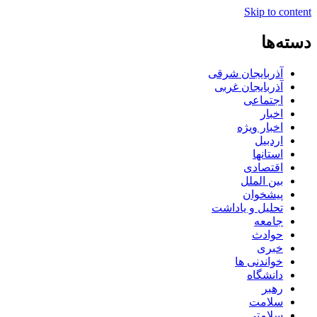
Skip to content
دسته‌ها
آذربایجان شرقی
آذربایجان غربی
اجتماعی
اخبار
اخبار ویژه
اردبیل
استانها
اقتصادی
بین الملل
پیشخوان
تحلیل و یاداشت
جامعه
حوادث
خبری
خواندنی ها
دانشگاه
رهبر
سلامت
سلامتی