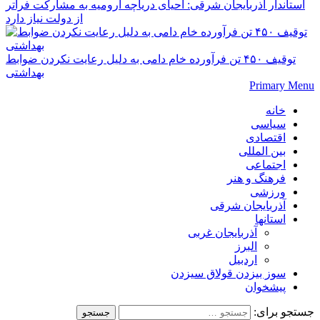
استاندار آذربایجان شرقی: احیای دریاچه ارومیه به مشارکت فراتر
از دولت نیاز دارد
توقیف ۴۵۰ تن فرآورده خام دامی به دلیل رعایت نکردن ضوابط
بهداشتی
Primary Menu
خانه
سیاسی
اقتصادی
بین المللی
اجتماعی
فرهنگ و هنر
ورزشی
آذربایجان شرقی
استانها
آذربایجان غربی
البرز
اردبیل
سوز بیزدن قولاق سیزدن
پیشخوان
جستجو برای: