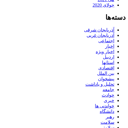
جولای 2020
دسته‌ها
آذربایجان شرقی
آذربایجان غربی
اجتماعی
اخبار
اخبار ویژه
اردبیل
استانها
اقتصادی
بین الملل
پیشخوان
تحلیل و یاداشت
جامعه
حوادث
خبری
خواندنی ها
دانشگاه
رهبر
سلامت
سلامتی