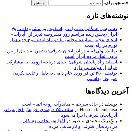
جستجو برای:
نوشته‌های تازه
دسترسی همگانی به مراسم باشکوه روز مشروطه تاریخ
ایران/ پخش زنده مراسم روز مشروطه تبریز از «آپارات»
ادعای عجیب نماینده مجلس: تا دو ماه آینده موج جدیدی از
تورم در راه است
نماینده ولی‌فقیه در آذربایجان شرقی: دشمن به دنبال از بین
بردن اتحاد مردم ایران است
استاندار آذربایجان شرقی: احیای دریاچه ارومیه به مشارکت
فراتر از دولت نیاز دارد
توقیف ۴۵۰ تن فرآورده خام دامی به دلیل رعایت نکردن
ضوابط بهداشتی
آخرین دیدگاه‌ها
یوسف
در
جاده سرچم – میاندوآب رو به اتمام است
Hossein fatemiparsa
در
سقف ۲۵ درصدی افزایش اجاره‌بها در
آذربایجان شرقی اجرا می‌شود
بابک بیک محمدی منصور
در
افزایش تخلف پزشکان
درآذربایجان شرقی و نارضایتی مردم