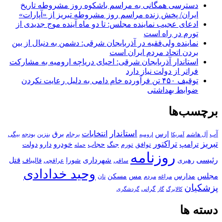
دسترسی همگانی به مراسم باشکوه روز مشروطه تاریخ
ایران/ پخش زنده مراسم روز مشروطه تبریز از «آپارات»
ادعای عجیب نماینده مجلس: تا دو ماه آینده موج جدیدی از
تورم در راه است
نماینده ولی‌فقیه در آذربایجان شرقی: دشمن به دنبال از بین
بردن اتحاد مردم ایران است
استاندار آذربایجان شرقی: احیای دریاچه ارومیه به مشارکت
فراتر از دولت نیاز دارد
توقیف ۴۵۰ تن فرآورده خام دامی به دلیل رعایت نکردن
ضوابط بهداشتی
برچسب‌ها
استاندار
انتخابات
آب
برق
ارس
آل هاشم
برجام
بنزین
بودجه
آمریکا
بیگی
ارومیه
تبریز
تراکتور
ترامپ
خودرو
حجاب
دارو
جنگ
دولت
توافق
تورم
حمله
روزنامه
رئیسی
قتل
شهرداری
رهبری
شورا
قالیباف
عراقچی
ساقی
وحید خدادادی
مجلس
مسکن
مدارس
مس
مراغه
مردم
نان
پزشکیان
کالابرگ
گرانی
گاز
گردشگری
دسته ها