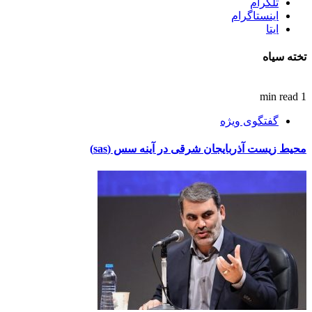
تلگرام
اینستاگرام
ایتا
تخته سیاه
1 min read
گفتگوی ویژه
محیط زیست آذربایجان شرقی در آینه سس (sas)