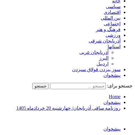
خانه
سیاسی
اقتصادی
بین المللی
اجتماعی
فرهنگ و هنر
ورزشی
آذربایجان شرقی
استانها
آذربایجان غربی
البرز
اردبیل
سوز بیزدن قولاق سیزدن
پیشخوان
جستجو برای:
Home
پیشخوان
روزنامه ساقی آذربایجان/ چهارشنبه 20 خردادماه 1405
پیشخوان