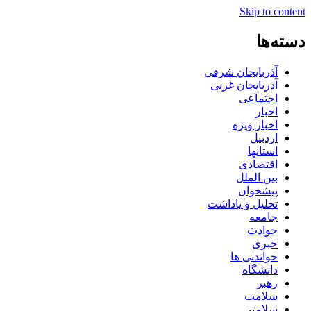
Skip to content
دسته‌ها
آذربایجان شرقی
آذربایجان غربی
اجتماعی
اخبار
اخبار ویژه
اردبیل
استانها
اقتصادی
بین الملل
پیشخوان
تحلیل و یاداشت
جامعه
حوادث
خبری
خواندنی ها
دانشگاه
رهبر
سلامت
سلامتی