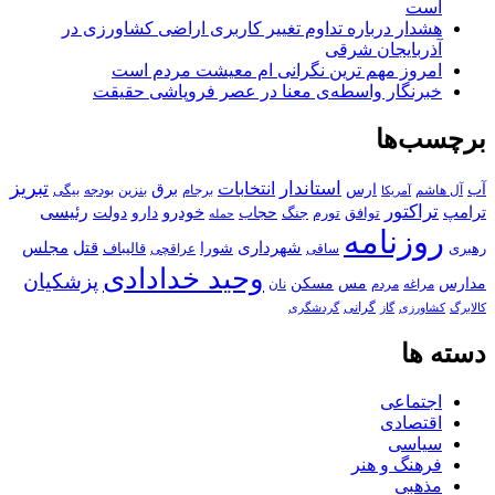
است
هشدار درباره تداوم تغییر کاربری اراضی کشاورزی در
آذربایجان شرقی
امروز مهم‌ ترین نگرانی‌ ام معیشت مردم است
خبرنگار واسطه‌ی معنا در عصر فروپاشی حقیقت
برچسب‌ها
استاندار
تبریز
انتخابات
آب
برق
ارس
آل هاشم
برجام
بنزین
بودجه
آمریکا
بیگی
تراکتور
ترامپ
خودرو
رئیسی
حجاب
دارو
جنگ
دولت
توافق
تورم
حمله
روزنامه
قتل
مجلس
شهرداری
رهبری
شورا
قالیباف
عراقچی
ساقی
وحید خدادادی
پزشکیان
مسکن
مدارس
مس
مراغه
مردم
نان
کالابرگ
گرانی
کشاورزی
گاز
گردشگری
دسته ها
اجتماعی
اقتصادی
سیاسی
فرهنگ و هنر
مذهبی