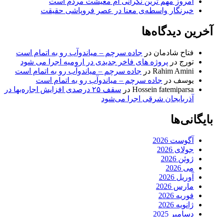
امروز مهم‌ ترین نگرانی‌ ام معیشت مردم است
خبرنگار واسطه‌ی معنا در عصر فروپاشی حقیقت
آخرین دیدگاه‌ها
فتاح شادمان
در
جاده سرچم – میاندوآب رو به اتمام است
تورج
در
پروژه های فاخر جدیدی در ارومیه اجرا می شود
Rahim Amini
در
جاده سرچم – میاندوآب رو به اتمام است
یوسف
در
جاده سرچم – میاندوآب رو به اتمام است
Hossein fatemiparsa
در
سقف ۲۵ درصدی افزایش اجاره‌بها در
آذربایجان شرقی اجرا می‌شود
بایگانی‌ها
آگوست 2026
جولای 2026
ژوئن 2026
می 2026
آوریل 2026
مارس 2026
فوریه 2026
ژانویه 2026
دسامبر 2025