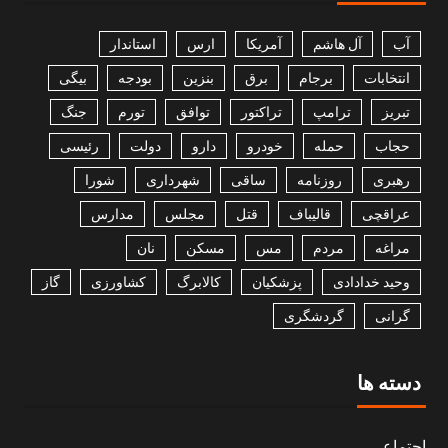
آب
آل هاشم
آمریکا
ارس
استاندار
انتخابات
برجام
برق
بنزین
بودجه
بیگی
تبریز
ترامپ
تراکتور
توافق
تورم
جنگ
حجاب
حمله
خودرو
دارو
دولت
رئیسی
رهبری
روزنامه
ساقی
شهرداری
شورا
عراقچی
قالیباف
قتل
مجلس
مدارس
مراغه
مردم
مس
مسکن
نان
وحید خدادادی
پزشکیان
کالابرگ
کشاورزی
گاز
گرانی
گردشگری
دسته ها
اجتماعی