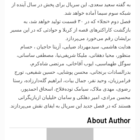
به گفته سعید سعدی، این سریال برای پخش در سال آینده از
شبکه سوم سیما آماده خواهد شد.
فصل دوم «نجلا» که در ۳۰ قسمت تولید خواهد شد، به
بازگشت کاراکترهای قصه از کربلا و حوادثی که در این مسیر
برایشان رقم می‌خورد می‌پردازد.
هدایت هاشمی، سیدمهرداد ضیایی، آزیتا حاجیان ، حسام
منظور، محیا دهقانی، ملیکا شریفی‌نیا، مصطفی ساسانی،
سوگل طهماسبی، ایوب آقاخانی، مرتضی شاه‌کرم،
بدرالسادات برنجانی، محسن پوشایی، حسین شفیعی، تورج
فرامرزیان، وحید نفر، جمال بیات، ابراهیم گله‌دارزاده، رستا
رضوی، مهدی ملاک، سیامک توده‌فلاح، اسحاق احمدپور،
محسن مرادی، امیر دهلکی و سامان خلیلیان ازبازیگرانی
هستند که در فصل جدید این سریال به ایفای نقش می‌پردازند.
About Author