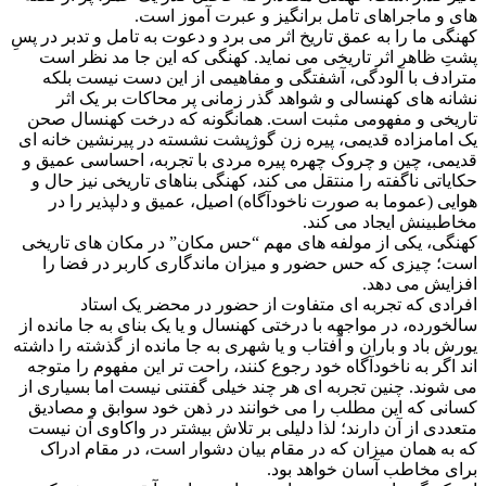
های و ماجراهای تامل برانگیز و عبرت آموز است.
کهنگی ما را به عمق تاریخ اثر می برد و دعوت به تامل و تدبر در پسِ
پشتِ ظاهر اثر تاریخی می نماید. کهنگی که این جا مد نظر است
مترادف با آلودگی، آشفتگی و مفاهیمی از این دست نیست بلکه
نشانه های کهنسالی و شواهد گذر زمانی پر محاکات بر یک اثر
تاریخی و مفهومی مثبت است. همانگونه که درخت کهنسال صحن
یک امامزاده قدیمی، پیره زن گوژپشت نشسته در پیرنشین خانه ای
قدیمی، چین و چروک چهره پیره مردی با تجربه، احساسی عمیق و
حکایاتی ناگفته را منتقل می کند، کهنگی بناهای تاریخی نیز حال و
هوایی (عموما به صورت ناخودآگاه) اصیل، عمیق و دلپذیر را در
مخاطبینش ایجاد می کند.
کهنگی، یکی از مولفه های مهم “حس مکان” در مکان های تاریخی
است؛ چیزی که حس حضور و میزان ماندگاری کاربر در فضا را
افزایش می دهد.
افرادی که تجربه ای متفاوت از حضور در محضر یک استاد
سالخورده، در مواجهه با درختی کهنسال و یا یک بنای به جا مانده از
یورش باد و باران و آفتاب و یا شهری به جا مانده از گذشته را داشته
اند اگر به ناخودآگاه خود رجوع کنند، راحت تر این مفهوم را متوجه
می شوند. چنین تجربه ای هر چند خیلی گفتنی نیست اما بسیاری از
کسانی که این مطلب را می خوانند در ذهن خود سوابق و مصادیق
متعددی از آن دارند؛ لذا دلیلی بر تلاش بیشتر در واکاوی آن نیست
که به همان میزان که در مقام بیان دشوار است، در مقام ادراک
برای مخاطب آسان خواهد بود.