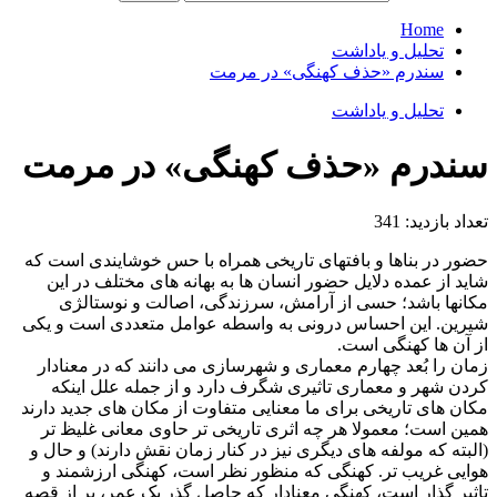
Home
تحلیل و یاداشت
سندرم «حذف کهنگی» در مرمت
تحلیل و یاداشت
سندرم «حذف کهنگی» در مرمت
تعداد بازدید:
341
حضور در بناها و بافتهای تاریخی همراه با حس خوشایندی است که
شاید از عمده دلایل حضور انسان ها به بهانه های مختلف در این
مکانها باشد؛ حسی از آرامش، سرزندگی، اصالت و نوستالژی
شیرین. این احساس درونی به واسطه عوامل متعددی است و یکی
از آن ها کهنگی است.
زمان را بُعد چهارم معماری و شهرسازی می دانند که در معنادار
کردن شهر و معماری تاثیری شگرف دارد و از جمله علل اینکه
مکان های تاریخی برای ما معنایی متفاوت از مکان های جدید دارند
همین است؛ معمولا هر چه اثری تاریخی تر حاوی معانی غلیظ تر
(البته که مولفه های دیگری نیز در کنار زمان نقش دارند) و حال و
هوایی غریب تر. کهنگی که منظور نظر است، کهنگی ارزشمند و
تاثیر گذار است، کهنگی معنادار که حاصل گذر یک عمر، پر از قصه