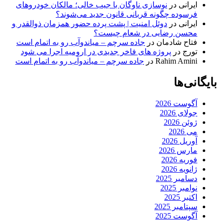
ایرانی
در
نوسازی ناوگان با جیب خالی؛ مالکان خودرو‌های
فرسوده چگونه قربانی قانون جدید می‌شوند؟
ایرانی
در
دوئل امنیت | پشت پرده حضور همزمان ذوالقدر و
محسن رضایی در شعام چیست؟
فتاح شادمان
در
جاده سرچم – میاندوآب رو به اتمام است
تورج
در
پروژه های فاخر جدیدی در ارومیه اجرا می شود
Rahim Amini
در
جاده سرچم – میاندوآب رو به اتمام است
بایگانی‌ها
آگوست 2026
جولای 2026
ژوئن 2026
می 2026
آوریل 2026
مارس 2026
فوریه 2026
ژانویه 2026
دسامبر 2025
نوامبر 2025
اکتبر 2025
سپتامبر 2025
آگوست 2025