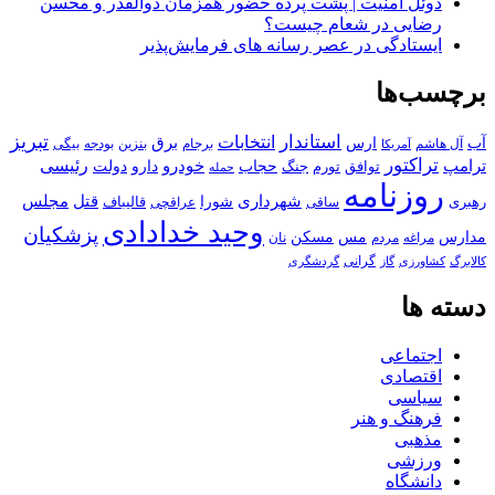
دوئل امنیت | پشت پرده حضور همزمان ذوالقدر و محسن
رضایی در شعام چیست؟
ایستادگی در عصر رسانه های فرمایش‌پذیر
برچسب‌ها
استاندار
تبریز
انتخابات
آب
برق
ارس
آل هاشم
برجام
بنزین
بودجه
آمریکا
بیگی
تراکتور
ترامپ
خودرو
رئیسی
حجاب
دارو
جنگ
دولت
توافق
تورم
حمله
روزنامه
قتل
مجلس
شهرداری
رهبری
شورا
قالیباف
عراقچی
ساقی
وحید خدادادی
پزشکیان
مسکن
مدارس
مس
مراغه
مردم
نان
کالابرگ
گرانی
کشاورزی
گاز
گردشگری
دسته ها
اجتماعی
اقتصادی
سیاسی
فرهنگ و هنر
مذهبی
ورزشی
دانشگاه