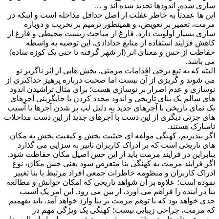
سازی شده، اندودها تجدید شده اند و …
این ها عمدتاً به خاطر غفلت از اصل حداقل مداخله است و اینکه در
مرمت، تعمیر بر تعویض، و همینطور ترمیم بر تخریب و دوباره
سازی بسیار اولویت دارد. فارغ از مباحث زیست محیطی و فارغ از
کاهش فرایند استفاده از منابع خدادادی، این توصیه به واسطه
حفاظت از حس و معنای اثر (از شهر گرفته تا حتی یک کوزه ساده)
می باشد.
البته که به تبع برخی اقدامات مرمتی، بخش هایی از اثر ناگزیر نو
می شوند و گریزی از آن نیست اما صحبت درباره پرهیز حداکثری از
نوسازی و عدم اصرار بر نوسازی هست؛ برای مثال تراشیدن اندود
های سالم یک بنای تاریخی و اندود مجدد کردن یا جایگزینی آجرهای
یک نمای تاریخی با آجرهای جدید به دلیل لب پر شدن آجرها یا آسیب
های جزئی دیگری از این دست با آجرهای جدید از این دست مداخلات
نامبارک هستند.
اگر بپذیریم، کهنگی مولفه ای حیثیت بخش و کیفیت بخش به مکان
های تاریخی است که بر ادراک کاربران تاثیر به سزایی می گذارد
بنابراین در فرایند مرمت باید از این حس اصیل مکان حفاظت شود.
اگر فرایند مرمت به کهنگی بنا متعرض شود یعنی حس مکان، نوع
ادراک کاربران و منظومه خاطرات جمعی افراد مرتبط با بنا تغییر
نموده است؛ علاوه بر آن شواهد تاریخی که امکان خوانش و مطالعه
بنا در آینده را فراهم می آورد، از بین می رود. این امر یک آسیب
جدی خواهد بود که با توهم مرمت بر بنا وارد خواهد آمد. باید بفهمیم
که مرمت، جراحی زیبایی نیست؛ کهنگی یک ویژگی مهم در