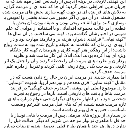
این کهنگی تاریخی در برهه ای پس از رنسانس آنقدر مهم شد که به
جریان هایی افراطی منجر گردید؛ آن جا که عده ای از مرمت گران،
به تلاش های فزآینده ای در جهت کهنه سازی بخش های مرمت شده
مشغول شدند. در آن دوران اگر مجبور می شدند بخشی را تعویض یا
نوسازی کنند برای القاء تاریخی بودن و عتیقه بودن، آن بخش یا
قطعه را در قالب مجموعه اقداماتی و با استفاده از موادی که علم
شیمی در اختیارشان گذاشته بود، کهنه می ساختند. در آن سال ها
“کهنه نمایی” فرایندی دشوار، هزینه بر و نیازمند مهارت بود و در
اروپای آن زمان که علاقمند به عتیقه و تاریخ شده بود به شدت رواج
داشت؛ از این رهگذر هنر کهنه کاری و هنرمندان کهنه کار جایگاه
ویژه ای پیدا کرده بودند. اندک اندک این کار مذمت شد و نظریه
پردازان و نظریه های مرمت آن را تخطئه کردند و آن را جعل یک اثر
تاریخی و ساخت یک دروغ تاریخی تلقی کردند و تقریبا از دایره علم
مرمت حذف گردید.
اما بیماری جدیدی در مرمت ایران در حال رخ دادن هست که در
مقابل “کهنه نمایی” قرن هجدهم و نوزدهم اروپا، شهوت “نونمایی”
دارد. موضوع اصلی این نوشته، “سندرم حذف کهنگی” در فرایند
مرمت بناها و بافت های تاریخی است. بارها در رجوع به تجربه
شخصی خود یا در اظهار نظرهای دیگران حتی عوام درباره بناهای
تازه مرمت شده شنیده ام که بنای قبل مرمت علیرغم وضعیت
نامناسب، حس و حال بهتری داشته است.
در بسیاری از پروژه های مرمتی، پس از مرمت با بنایی نوساز یا
حداقل با ظاهری نو نوار مواجه می شویم که دیگر اصالت قبل را
ندارد. درها، هر چند با همان طرح قبلی، تعویض شده، تزیینات دوباره