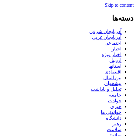
Skip to content
دسته‌ها
آذربایجان شرقی
آذربایجان غربی
اجتماعی
اخبار
اخبار ویژه
اردبیل
استانها
اقتصادی
بین الملل
پیشخوان
تحلیل و یاداشت
جامعه
حوادث
خبری
خواندنی ها
دانشگاه
رهبر
سلامت
سلامتی