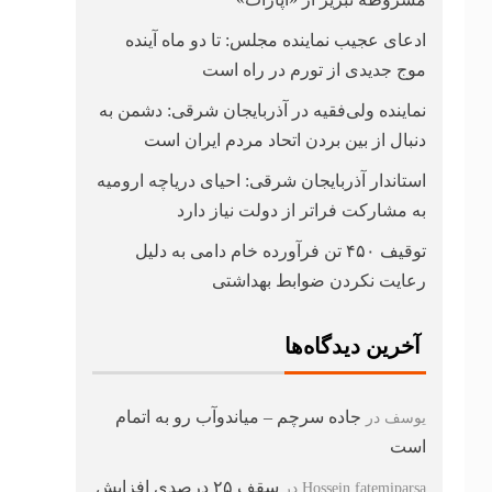
ادعای عجیب نماینده مجلس: تا دو ماه آینده
موج جدیدی از تورم در راه است
نماینده ولی‌فقیه در آذربایجان شرقی: دشمن به
دنبال از بین بردن اتحاد مردم ایران است
استاندار آذربایجان شرقی: احیای دریاچه ارومیه
به مشارکت فراتر از دولت نیاز دارد
توقیف ۴۵۰ تن فرآورده خام دامی به دلیل
رعایت نکردن ضوابط بهداشتی
آخرین دیدگاه‌ها
جاده سرچم – میاندوآب رو به اتمام
یوسف
در
است
سقف ۲۵ درصدی افزایش
Hossein fatemiparsa
در