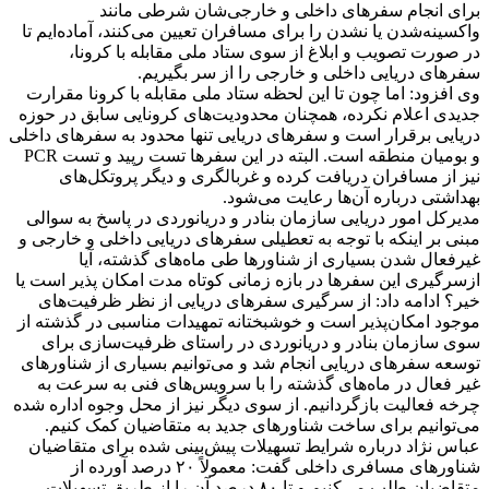
برای انجام سفرهای داخلی و خارجی‌شان شرطی مانند
واکسینه‌شدن یا نشدن را برای مسافران تعیین می‌کنند، آماده‌ایم تا
در صورت تصویب و ابلاغ از سوی ستاد ملی مقابله با کرونا،
سفرهای دریایی داخلی و خارجی را از سر بگیریم.
وی افزود: اما چون تا این لحظه ستاد ملی مقابله با کرونا مقرارت
جدیدی اعلام نکرده، همچنان محدودیت‌های کرونایی سابق در حوزه
دریایی برقرار است و سفرهای دریایی تنها محدود به سفرهای داخلی
و بومیان منطقه است. البته در این سفرها تست رپید و تست PCR
نیز از مسافران دریافت کرده و غربالگری و دیگر پروتکل‌های
بهداشتی درباره آن‌ها رعایت می‌شود.
مدیرکل امور دریایی سازمان بنادر و دریانوردی در پاسخ به سوالی
مبنی بر اینکه با توجه به تعطیلی سفرهای دریایی داخلی و خارجی و
غیرفعال شدن بسیاری از شناورها طی ماه‌های گذشته، آیا
ازسرگیری این سفرها در بازه زمانی کوتاه مدت امکان پذیر است یا
خیر؟ ادامه داد: از سرگیری سفرهای دریایی از نظر ظرفیت‌های
موجود امکان‌پذیر است و خوشبختانه تمهیدات مناسبی در گذشته از
سوی سازمان بنادر و دریانوردی در راستای ظرفیت‌سازی برای
توسعه سفرهای دریایی انجام شد و می‌توانیم بسیاری از شناورهای
غیر فعال در ماه‌های گذشته را با سرویس‌های فنی به سرعت به
چرخه فعالیت بازگردانیم. از سوی دیگر نیز از محل وجوه اداره شده
می‌توانیم برای ساخت شناورهای جدید به متقاضیان کمک کنیم.
عباس نژاد درباره شرایط تسهیلات پیش‌بینی شده برای متقاضیان
شناورهای مسافری داخلی گفت: معمولاً ۲۰ درصد آورده از
متقاضیان طلب می‌کنیم و تا ۸۰ درصد آن را از طریق تسهیلات