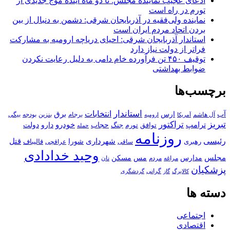
ادعای عجیب نماینده مجلس: تا دو ماه آینده موج جدیدی از
تورم در راه است
نماینده ولی‌فقیه در آذربایجان شرقی: دشمن به دنبال از بین
بردن اتحاد مردم ایران است
استاندار آذربایجان شرقی: احیای دریاچه ارومیه به مشارکت
فراتر از دولت نیاز دارد
توقیف ۴۵۰ تن فرآورده خام دامی به دلیل رعایت نکردن
ضوابط بهداشتی
برچسب‌ها
استاندار
انتخابات
آب
برق
ارس
آل هاشم
برجام
بنزین
بودجه
آمریکا
بیگی
ارومیه
تبریز
تراکتور
ترامپ
خودرو
حجاب
دارو
جنگ
دولت
توافق
تورم
حمله
روزنامه
رئیسی
قتل
شهرداری
رهبری
شورا
قالیباف
عراقچی
ساقی
وحید خدادادی
مجلس
مسکن
مدارس
مس
مراغه
مردم
نان
پزشکیان
کالابرگ
گرانی
گاز
گردشگری
دسته ها
اجتماعی
اقتصادی