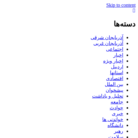
Skip to content
دسته‌ها
آذربایجان شرقی
آذربایجان غربی
اجتماعی
اخبار
اخبار ویژه
اردبیل
استانها
اقتصادی
بین الملل
پیشخوان
تحلیل و یاداشت
جامعه
حوادث
خبری
خواندنی ها
دانشگاه
رهبر
سلامت