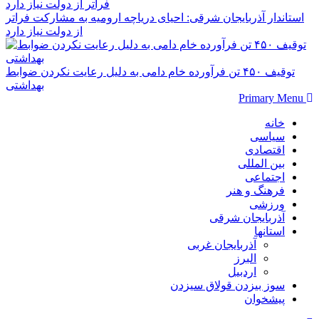
استاندار آذربایجان شرقی: احیای دریاچه ارومیه به مشارکت فراتر
از دولت نیاز دارد
توقیف ۴۵۰ تن فرآورده خام دامی به دلیل رعایت نکردن ضوابط
بهداشتی
Primary Menu
خانه
سیاسی
اقتصادی
بین المللی
اجتماعی
فرهنگ و هنر
ورزشی
آذربایجان شرقی
استانها
آذربایجان غربی
البرز
اردبیل
سوز بیزدن قولاق سیزدن
پیشخوان