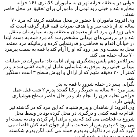
جوانی در منطقه خزانه تهران به ماموران کلانتری ۱۶۱ خزانه
مخابره شد و خیلی زود تیمی از ماموران برای تحقیق در محل حاضر
شدند.
وی افزود: ماموران با حضور در محل مشاهده کردند که مرد ۷۰
ساله ای از ناحیه سر و پا هدف ضربات قمه قرار گرفته است که
خیلی زود این مرد که از معتمدان منطقه بود به بیمارستان منتقل
شد و در بررسی های میدانی مشخص شد که مرد قمه به دست ابتدا
در خیابان اقدام به فحاشی و قدرتنمایی کرده و زمانیکه مرد معتمد
محل به سمت وی می رود که او را آرام کند با قمه به سمت پیرمرد
۷۰ ساله حمله می کند.
سرکلانتر دهم پلیس پیشگیری تهران ادامه داد: ماموران در عملیات
میدانی خیلی زود موفق به شناسایی عامل این قمه کشی شدند و در
کمتر از ۳۰ دقیقه متهم که از اراذل و اوباش سطح ۳ است دستگیر
شد.
نگرانی پسر در حمله شرور با قمه به پدر
پسر مرد ۷۰ ساله به خبرنگار رکنا گفت: پدرم ۲ شب قبل عمل
جراحی تخلیه خون را انجام داد و در حال حاضر سطح هوشیاری
پایینی دارد.
وی افزود: از شاهدان و پدرم شنیدم که این مرد که در گذشته نیز
اقدام به قمه کشی و درگیری در محل کرده بود در وسط محل
شروع به فحاشی می کند که پدرم برای آرام کردن وی به سمت او
می رود که پدرم پس از صحبت با او از جوان قمه کش فاصله می
گیرد که این مرد ناگهان به پدرم حمله می کند، لگن پدرم شکسته
شده و ضربه مغزی شده است.