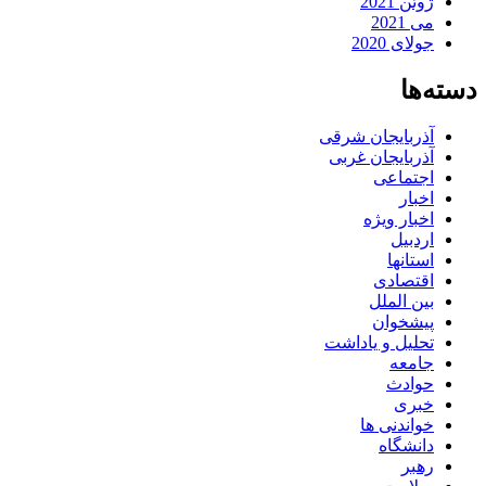
ژوئن 2021
می 2021
جولای 2020
دسته‌ها
آذربایجان شرقی
آذربایجان غربی
اجتماعی
اخبار
اخبار ویژه
اردبیل
استانها
اقتصادی
بین الملل
پیشخوان
تحلیل و یاداشت
جامعه
حوادث
خبری
خواندنی ها
دانشگاه
رهبر