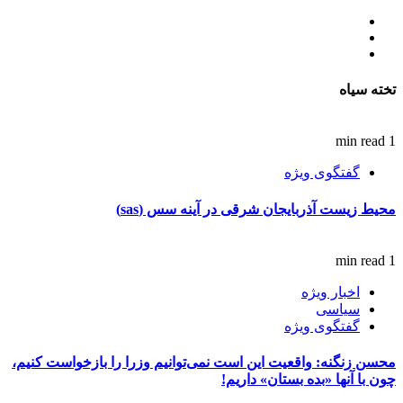
تلگرام
اینستاگرام
ایتا
تخته سیاه
1 min read
گفتگوی ویژه
محیط زیست آذربایجان شرقی در آینه سس (sas)
1 min read
اخبار ویژه
سیاسی
گفتگوی ویژه
محسن زنگنه: واقعیت این است نمی‌توانیم وزرا را بازخواست کنیم،
چون با آنها «بده بستان» داریم!