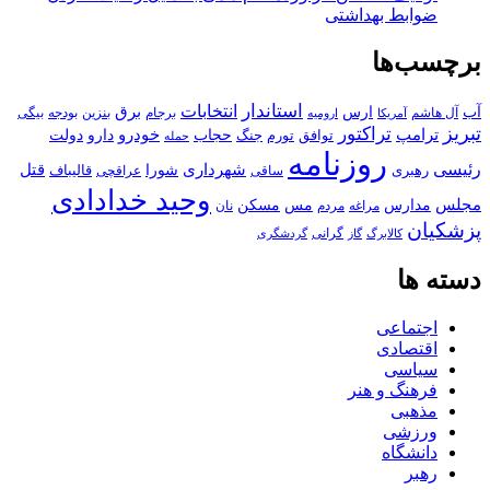
ضوابط بهداشتی
برچسب‌ها
استاندار
انتخابات
آب
برق
ارس
آل هاشم
برجام
بنزین
بودجه
آمریکا
بیگی
ارومیه
تبریز
تراکتور
ترامپ
خودرو
حجاب
دارو
جنگ
دولت
توافق
تورم
حمله
روزنامه
رئیسی
قتل
شهرداری
رهبری
شورا
قالیباف
عراقچی
ساقی
وحید خدادادی
مجلس
مسکن
مدارس
مس
مراغه
مردم
نان
پزشکیان
کالابرگ
گرانی
گاز
گردشگری
دسته ها
اجتماعی
اقتصادی
سیاسی
فرهنگ و هنر
مذهبی
ورزشی
دانشگاه
رهبر