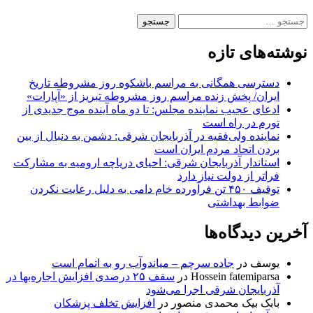
جستجو
برای:
نوشته‌های تازه
دسترسی همگانی به مراسم باشکوه روز مشروطه تاریخ
ایران/ پخش زنده مراسم روز مشروطه تبریز از «آپارات»
ادعای عجیب نماینده مجلس: تا دو ماه آینده موج جدیدی از
تورم در راه است
نماینده ولی‌فقیه در آذربایجان شرقی: دشمن به دنبال از بین
بردن اتحاد مردم ایران است
استاندار آذربایجان شرقی: احیای دریاچه ارومیه به مشارکت
فراتر از دولت نیاز دارد
توقیف ۴۵۰ تن فرآورده خام دامی به دلیل رعایت نکردن
ضوابط بهداشتی
آخرین دیدگاه‌ها
یوسف
در
جاده سرچم – میاندوآب رو به اتمام است
Hossein fatemiparsa
در
سقف ۲۵ درصدی افزایش اجاره‌بها در
آذربایجان شرقی اجرا می‌شود
بابک بیک محمدی منصور
در
افزایش تخلف پزشکان