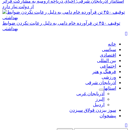
استاندار آذربایجان شرقی: احیای دریاچه ارومیه به مشارکت فراتر
از دولت نیاز دارد
توقیف ۴۵۰ تن فرآورده خام دامی به دلیل رعایت نکردن ضوابط
بهداشتی
Primary
Menu
خانه
سیاسی
اقتصادی
بین المللی
اجتماعی
فرهنگ و هنر
ورزشی
آذربایجان شرقی
استانها
آذربایجان غربی
البرز
اردبیل
سوز بیزدن قولاق سیزدن
پیشخوان