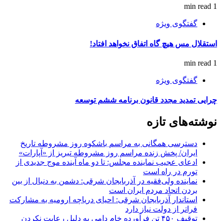
1 min read
گفتگوی ویژه
استقلال مس هیچ گاه اتفاق نخواهد افتاد!
1 min read
گفتگوی ویژه
چرایی تمدید مجدد قانون برنامه ششم توسعه
نوشته‌های تازه
دسترسی همگانی به مراسم باشکوه روز مشروطه تاریخ
ایران/ پخش زنده مراسم روز مشروطه تبریز از «آپارات»
ادعای عجیب نماینده مجلس: تا دو ماه آینده موج جدیدی از
تورم در راه است
نماینده ولی‌فقیه در آذربایجان شرقی: دشمن به دنبال از بین
بردن اتحاد مردم ایران است
استاندار آذربایجان شرقی: احیای دریاچه ارومیه به مشارکت
فراتر از دولت نیاز دارد
توقیف ۴۵۰ تن فرآورده خام دامی به دلیل رعایت نکردن