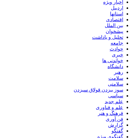
اخبار ویژه
اردبیل
استانها
اقتصادی
بین الملل
پیشخوان
تحلیل و یاداشت
جامعه
حوادث
خبری
خواندنی ها
دانشگاه
رهبر
سلامت
سلامتی
سوز بیزدن قولاق سیزدن
سیاسی
علم جدید
علم و فناوری
فرهنگ و هنر
فن آوری
گزارش
گفتگو
گفتگوی ویژه