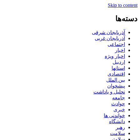
Skip to content
دسته‌ها
آذربایجان شرقی
آذربایجان غربی
اجتماعی
اخبار
اخبار ویژه
اردبیل
استانها
اقتصادی
بین الملل
پیشخوان
تحلیل و یاداشت
جامعه
حوادث
خبری
خواندنی ها
دانشگاه
رهبر
سلامت
سلامتی