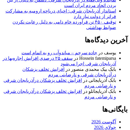
بردن اتحاد مردم ایران است
استاندار آذربایجان شرقی: احیای دریاچه ارومیه به مشارکت
فراتر از دولت نیاز دارد
توقیف ۴۵۰ تن فرآورده خام دامی به دلیل رعایت نکردن
ضوابط بهداشتی
آخرین دیدگاه‌ها
یوسف
در
جاده سرچم – میاندوآب رو به اتمام است
Hossein fatemiparsa
در
سقف ۲۵ درصدی افزایش اجاره‌بها در
آذربایجان شرقی اجرا می‌شود
بابک بیک محمدی منصور
در
افزایش تخلف پزشکان
درآذربایجان شرقی و نارضایتی مردم
بابک آذربایجانی
در
افزایش تخلف پزشکان درآذربایجان شرقی
و نارضایتی مردم
بابک آذربایجانلو
در
افزایش تخلف پزشکان درآذربایجان شرقی
و نارضایتی مردم
بایگانی‌ها
آگوست 2026
جولای 2026