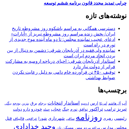
چرایی تمدید مجدد قانون برنامه ششم توسعه
نوشته‌های تازه
دسترسی همگانی به مراسم باشکوه روز مشروطه تاریخ
ایران/ پخش زنده مراسم روز مشروطه تبریز از «آپارات»
ادعای عجیب نماینده مجلس: تا دو ماه آینده موج جدیدی از
تورم در راه است
نماینده ولی‌فقیه در آذربایجان شرقی: دشمن به دنبال از بین
بردن اتحاد مردم ایران است
استاندار آذربایجان شرقی: احیای دریاچه ارومیه به مشارکت
فراتر از دولت نیاز دارد
توقیف ۴۵۰ تن فرآورده خام دامی به دلیل رعایت نکردن
ضوابط بهداشتی
برچسب‌ها
استاندار
انتخابات
آب
برق
ارس
آل هاشم
برجام
بنزین
بودجه
آمریکا
بیگی
ارومیه
تبریز
تراکتور
ترامپ
خودرو
حجاب
دارو
جنگ
دولت
توافق
تورم
حمله
روزنامه
رئیسی
قتل
شهرداری
رهبری
شورا
قالیباف
عراقچی
ساقی
وحید خدادادی
مجلس
مسکن
مدارس
مس
مراغه
مردم
نان