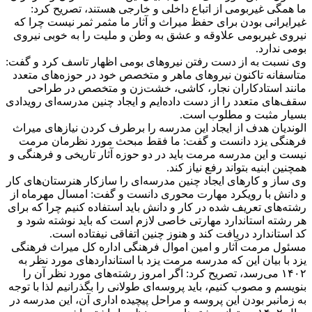
ما همگی غیربومی از اتباع داخلی و خارجی هستند، تصریح کرد:
غیرایرانی بودن برای حفظ میراث و آثار ما مثمر ثمر نیست چرا که
نیروی غیربومی علاوقه و عشق به وطن و ملیت را به خوبی نیروی
بومی ندارد.
وی نسبت به از دست رفتن نیروهای بومی اظهار تاسف کرد و گفت:
متاسفانه تاکنون نیروهای ماهر و متخصص خود در حوزه‌های متعدد
مانند استادکاران نجار، کاشی، خشت‌زن و متخصص در طراحی
سقف‌های متعدد را از دست داده‌ایم و ایجاد چنین مدرسه‌ای رویدادی
بسیار مثبت و مطلوب است.
الوندیان هدف از ایجاد این مدرسه را برطرف کردن نیازهای میراث
فرهنگی یزد دانست و گفت: ما فقط مبحث مورد نظرمان مرمت
نیست و این مدرسه مرمت باید در دو حوزه آثار تاریخی و فرهنگی و
همچنین ابنیه بتواند رفع نیاز کند.
وی ساز و کارهای ایجاد چنین مدرسه‌ای را سازکار هنرستان‌های کار
و دانش با رویکرد مهارت محوری دانست و گفت: امسال مهرماه از
رشته‌های تعریف شده در کار و دانش باید استفاده کنیم چرا که برای
هر رشته استاندارد مهارتی خاصی لازم است که باید نوشته شود و
کد استاندارد دریافت کند و هنوز چنین اتفاقی نیفتاده است.
مسئول مرمت آثار و امین اموال فرهنگی اداره کل میراث فرهنگی
یزد با بیان این که مدرسه مرمت یزد با استانداردهای مورد نظر به
۱۴۰۲ می‌رسد، تصریح کرد: اگر امروز رشته‌های مورد نظر آن را
بنویسم و مصوب کنیم، باید پروسه‌ای طولانی را بگذرانیم لذا با توجه
به زمانبر بودن این پروسه و مراحل پیچیده اداری آن، این مدرسه در