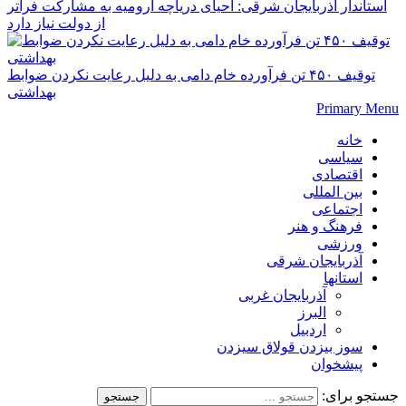
استاندار آذربایجان شرقی: احیای دریاچه ارومیه به مشارکت فراتر
از دولت نیاز دارد
توقیف ۴۵۰ تن فرآورده خام دامی به دلیل رعایت نکردن ضوابط
بهداشتی
Primary Menu
خانه
سیاسی
اقتصادی
بین المللی
اجتماعی
فرهنگ و هنر
ورزشی
آذربایجان شرقی
استانها
آذربایجان غربی
البرز
اردبیل
سوز بیزدن قولاق سیزدن
پیشخوان
جستجو برای: