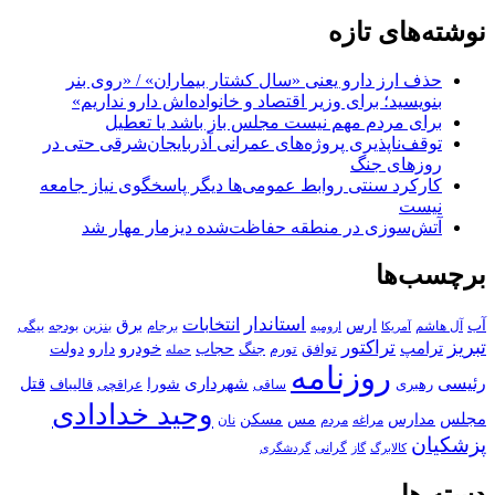
نوشته‌های تازه
حذف ارز دارو یعنی «سال کشتار بیماران» / «روی بنر
بنویسید؛ برای وزیر اقتصاد و خانواده‌اش دارو نداریم»
برای مردم مهم نیست مجلس باز باشد یا تعطیل
توقف‌ناپذیری پروژه‌های عمرانی آذربایجان‌شرقی حتی در
روزهای جنگ
کارکرد سنتی روابط عمومی‌ها دیگر پاسخگوی نیاز جامعه
نیست
آتش‌سوزی در منطقه حفاظت‌شده دیزمار مهار شد
برچسب‌ها
استاندار
انتخابات
آب
برق
ارس
آل هاشم
برجام
بنزین
بودجه
آمریکا
بیگی
ارومیه
تبریز
تراکتور
ترامپ
خودرو
حجاب
دارو
جنگ
دولت
توافق
تورم
حمله
روزنامه
رئیسی
قتل
شهرداری
رهبری
شورا
قالیباف
عراقچی
ساقی
وحید خدادادی
مجلس
مسکن
مدارس
مس
مراغه
مردم
نان
پزشکیان
کالابرگ
گرانی
گاز
گردشگری