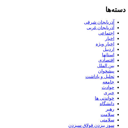
دسته‌ها
آذربایجان شرقی
آذربایجان غربی
اجتماعی
اخبار
اخبار ویژه
اردبیل
استانها
اقتصادی
بین الملل
پیشخوان
تحلیل و یاداشت
جامعه
حوادث
خبری
خواندنی ها
دانشگاه
رهبر
سلامت
سلامتی
سوز بیزدن قولاق سیزدن