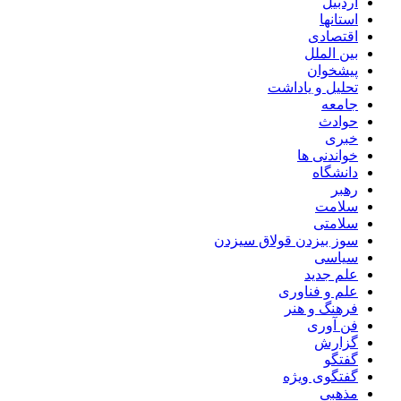
اردبیل
استانها
اقتصادی
بین الملل
پیشخوان
تحلیل و یاداشت
جامعه
حوادث
خبری
خواندنی ها
دانشگاه
رهبر
سلامت
سلامتی
سوز بیزدن قولاق سیزدن
سیاسی
علم جدید
علم و فناوری
فرهنگ و هنر
فن آوری
گزارش
گفتگو
گفتگوی ویژه
مذهبی