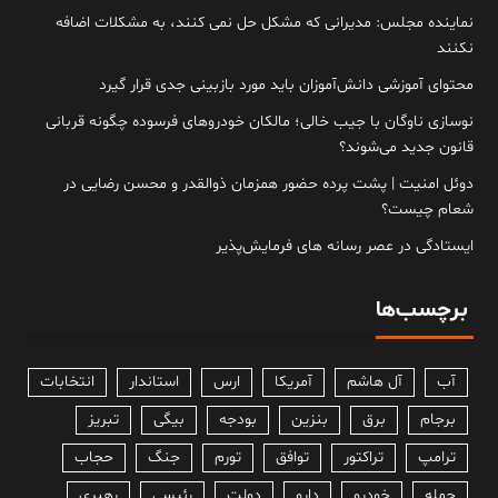
نماینده مجلس: مدیرانی که مشکل حل نمی کنند، به مشکلات اضافه
نکنند
محتوای آموزشی دانش‌آموزان باید مورد بازبینی جدی قرار گیرد
نوسازی ناوگان با جیب خالی؛ مالکان خودرو‌های فرسوده چگونه قربانی
قانون جدید می‌شوند؟
دوئل امنیت | پشت پرده حضور همزمان ذوالقدر و محسن رضایی در
شعام چیست؟
ایستادگی در عصر رسانه های فرمایش‌پذیر
برچسب‌ها
آب
آل هاشم
آمریکا
ارس
استاندار
انتخابات
برجام
برق
بنزین
بودجه
بیگی
تبریز
ترامپ
تراکتور
توافق
تورم
جنگ
حجاب
حمله
خودرو
دارو
دولت
رئیسی
رهبری