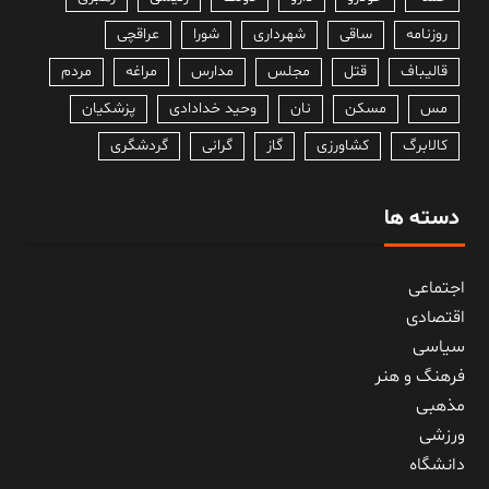
روزنامه
ساقی
شهرداری
شورا
عراقچی
قالیباف
قتل
مجلس
مدارس
مراغه
مردم
مس
مسکن
نان
وحید خدادادی
پزشکیان
کالابرگ
کشاورزی
گاز
گرانی
گردشگری
دسته ها
اجتماعی
اقتصادی
سیاسی
فرهنگ و هنر
مذهبی
ورزشی
دانشگاه