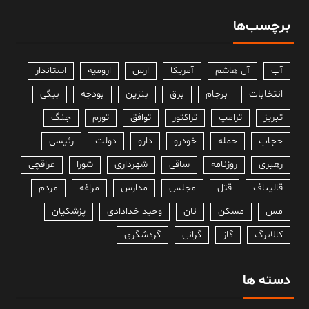
برچسب‌ها
آب
آل هاشم
آمریکا
ارس
ارومیه
استاندار
انتخابات
برجام
برق
بنزین
بودجه
بیگی
تبریز
ترامپ
تراکتور
توافق
تورم
جنگ
حجاب
حمله
خودرو
دارو
دولت
رئیسی
رهبری
روزنامه
ساقی
شهرداری
شورا
عراقچی
قالیباف
قتل
مجلس
مدارس
مراغه
مردم
مس
مسکن
نان
وحید خدادادی
پزشکیان
کالابرگ
گاز
گرانی
گردشگری
دسته ها