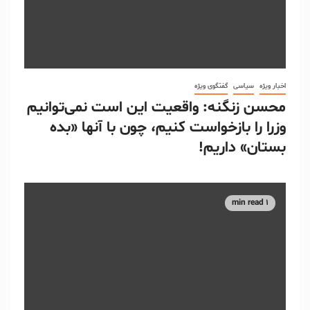
اخبار ویژه
سیاسی
گفتگوی ویژه
محسن زنگنه: واقعیت این است نمی‌توانیم
وزرا را بازخواست کنیم، چون با آنها «بده
بستان» داریم!
1 min read