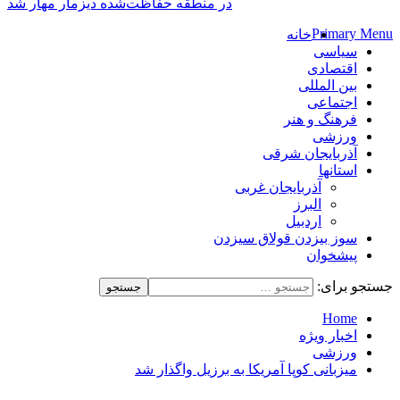
در منطقه حفاظت‌شده دیزمار مهار شد
Primary Menu
خانه
سیاسی
اقتصادی
بین المللی
اجتماعی
فرهنگ و هنر
ورزشی
آذربایجان شرقی
استانها
آذربایجان غربی
البرز
اردبیل
سوز بیزدن قولاق سیزدن
پیشخوان
جستجو برای:
Home
اخبار ویژه
ورزشی
میزبانی کوپا آمریکا به برزیل واگذار شد