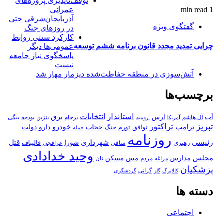
توقف‌ناپذیری پروژه‌های
1 min read
عمرانی
آذربایجان‌شرقی حتی
گفتگوی ویژه
در روزهای جنگ
کارکرد سنتی روابط
چرایی تمدید مجدد قانون برنامه ششم توسعه
عمومی‌ها دیگر
پاسخگوی نیاز جامعه
نیست
آتش‌سوزی در منطقه حفاظت‌شده دیزمار مهار شد
برچسب‌ها
استاندار
انتخابات
آب
برق
ارس
آل هاشم
برجام
بنزین
بودجه
آمریکا
بیگی
ارومیه
تبریز
تراکتور
ترامپ
خودرو
حجاب
دارو
جنگ
دولت
توافق
تورم
حمله
روزنامه
رئیسی
قتل
شهرداری
رهبری
شورا
قالیباف
عراقچی
ساقی
وحید خدادادی
مجلس
مسکن
مدارس
مس
مراغه
مردم
نان
پزشکیان
کالابرگ
گرانی
گاز
گردشگری
دسته ها
اجتماعی