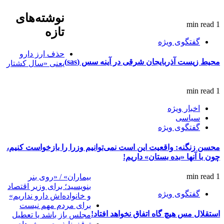
نوشته‌های
1 min read
تازه
گفتگوی ویژه
حذف ارز دارو
محیط زیست آذربایجان شرقی در آینه سس (sas)
یعنی «سال کشتار
1 min read
اخبار ویژه
سیاسی
گفتگوی ویژه
محسن زنگنه: واقعیت این است نمی‌توانیم وزرا را بازخواست کنیم،
چون با آنها «بده بستان» داریم!
1 min read
بیماران» / «روی بنر
بنویسید؛ برای وزیر اقتصاد
گفتگوی ویژه
و خانواده‌اش دارو نداریم»
برای مردم مهم نیست
استقلال مس هیچ گاه اتفاق نخواهد افتاد!
مجلس باز باشد یا تعطیل