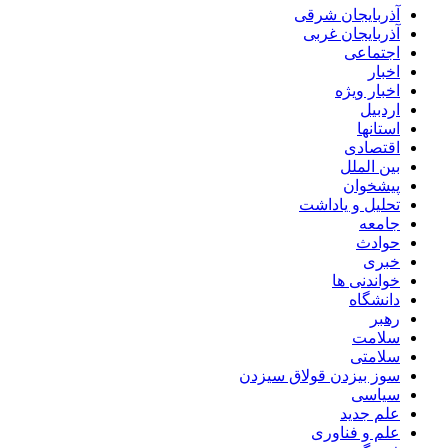
آذربایجان شرقی
آذربایجان غربی
اجتماعی
اخبار
اخبار ویژه
اردبیل
استانها
اقتصادی
بین الملل
پیشخوان
تحلیل و یاداشت
جامعه
حوادث
خبری
خواندنی ها
دانشگاه
رهبر
سلامت
سلامتی
سوز بیزدن قولاق سیزدن
سیاسی
علم جدید
علم و فناوری