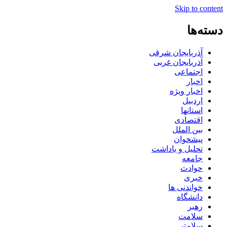
Skip to content
دسته‌ها
آذربایجان شرقی
آذربایجان غربی
اجتماعی
اخبار
اخبار ویژه
اردبیل
استانها
اقتصادی
بین الملل
پیشخوان
تحلیل و یاداشت
جامعه
حوادث
خبری
خواندنی ها
دانشگاه
رهبر
سلامت
سلامتی