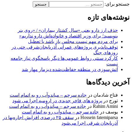
جستجو برای:
نوشته‌های تازه
حذف ارز دارو یعنی «سال کشتار بیماران» / «روی بنر
بنویسید؛ برای وزیر اقتصاد و خانواده‌اش دارو نداریم»
برای مردم مهم نیست مجلس باز باشد یا تعطیل
توقف‌ناپذیری پروژه‌های عمرانی آذربایجان‌شرقی حتی در
روزهای جنگ
کارکرد سنتی روابط عمومی‌ها دیگر پاسخگوی نیاز جامعه
نیست
آتش‌سوزی در منطقه حفاظت‌شده دیزمار مهار شد
آخرین دیدگاه‌ها
فتاح شادمان
در
جاده سرچم – میاندوآب رو به اتمام است
تورج
در
پروژه های فاخر جدیدی در ارومیه اجرا می شود
Rahim Amini
در
جاده سرچم – میاندوآب رو به اتمام است
یوسف
در
جاده سرچم – میاندوآب رو به اتمام است
Hossein fatemiparsa
در
سقف ۲۵ درصدی افزایش اجاره‌بها در
آذربایجان شرقی اجرا می‌شود