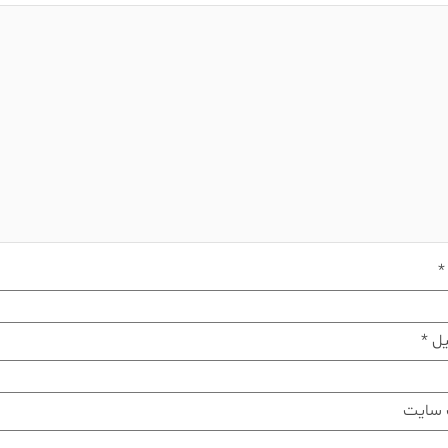
*
یل
*
 سایت