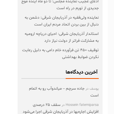
ادعای عجیب نماینده مجلس: تا دو ماه آینده موج
جدیدی از تورم در راه است
نماینده ولی‌فقیه در آذربایجان شرقی: دشمن به
دنبال از بین بردن اتحاد مردم ایران است
استاندار آذربایجان شرقی: احیای دریاچه ارومیه
به مشارکت فراتر از دولت نیاز دارد
توقیف ۴۵۰ تن فرآورده خام دامی به دلیل رعایت
نکردن ضوابط بهداشتی
آخرین دیدگاه‌ها
جاده سرچم – میاندوآب رو به اتمام
یوسف
در
است
سقف ۲۵ درصدی
Hossein fatemiparsa
در
افزایش اجاره‌بها در آذربایجان شرقی اجرا می‌شود