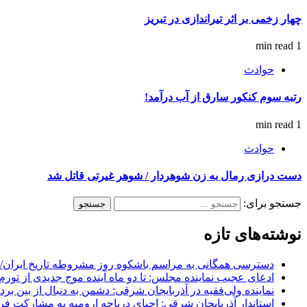
چهار زخمی بر اثر تیراندازی در تبریز
1 min read
حوادث
رتبه سوم کنکور سارق از آب درآمد!
1 min read
حوادث
دست درازی رمال به زن شوهردار / شوهر غیرتی قاتل شد
جستجو برای:
نوشته‌های تازه
دسترسی همگانی به مراسم باشکوه روز مشروطه تاریخ ایران/ 
ادعای عجیب نماینده مجلس: تا دو ماه آینده موج جدیدی از تورم
نماینده ولی‌فقیه در آذربایجان شرقی: دشمن به دنبال از بین بر
استاندار آذربایجان شرقی: احیای دریاچه ارومیه به مشارکت فرات