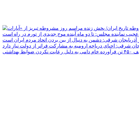
جیب نماینده مجلس: تا دو ماه آینده موج جدیدی از تورم در راه است
ر آذربایجان شرقی: دشمن به دنبال از بین بردن اتحاد مردم ایران است
یجان شرقی: احیای دریاچه ارومیه به مشارکت فراتر از دولت نیاز دارد
دلیل رعایت نکردن ضوابط بهداشتی