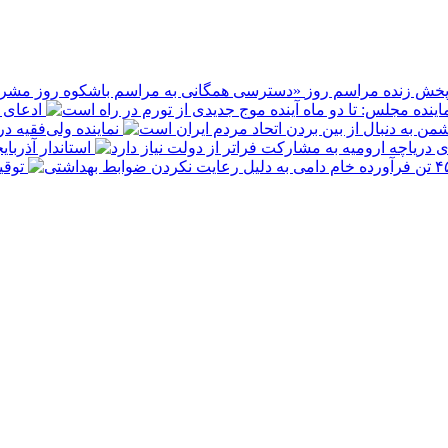
پخش زنده مراسم روز
ادعای ع
نماینده ولی‌فقیه د
استاندار آذربا
توقیف ۴۵۰ تن فرآورده خام دامی به 