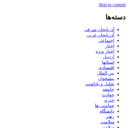
Skip to content
دسته‌ها
آذربایجان شرقی
آذربایجان غربی
اجتماعی
اخبار
اخبار ویژه
اردبیل
استانها
اقتصادی
بین الملل
پیشخوان
تحلیل و یاداشت
جامعه
حوادث
خبری
خواندنی ها
دانشگاه
رهبر
سلامت
سلامتی