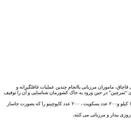
اچاق، ماموران مرزبانی باانجام چندین عملیات غافلگیرانه و
ی “تمرچین” در حین ورود به خاک کشورمان شناسایی و آن را توقیف
وی ادامه داد: در این راستا تعداد ۳۶ قطعه خودرو سنگین، ۲۱۳ عدد لوازم یدکی خودرو سنگین ، ۱۱۱ عدد مواد شوینده ، ۲۴ کیلوگرم چای ، ۱۶ کیلو و۲۰۰ عدد بسکویت ، ۲۰۰ عدد کاپوچینو را که بصورت جاساز
زی بیدار و مرزبانی می کنند.