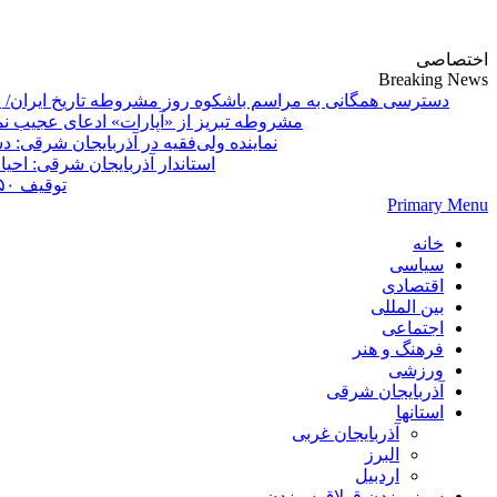
پایگاه خبری-تحلیلی روزنامه ساقی آذربایجان
اختصاصی
Breaking News
دسترسی همگانی به مراسم باشکوه روز مشروطه تاریخ ایران/ 
مشروطه تبریز از «آپارات»
Primary Menu
خانه
سیاسی
اقتصادی
بین المللی
اجتماعی
فرهنگ و هنر
ورزشی
آذربایجان شرقی
استانها
آذربایجان غربی
البرز
اردبیل
سوز بیزدن قولاق سیزدن