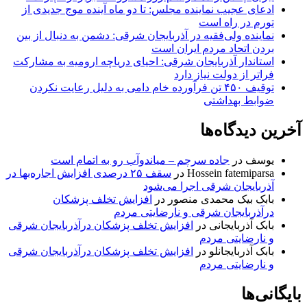
ادعای عجیب نماینده مجلس: تا دو ماه آینده موج جدیدی از
تورم در راه است
نماینده ولی‌فقیه در آذربایجان شرقی: دشمن به دنبال از بین
بردن اتحاد مردم ایران است
استاندار آذربایجان شرقی: احیای دریاچه ارومیه به مشارکت
فراتر از دولت نیاز دارد
توقیف ۴۵۰ تن فرآورده خام دامی به دلیل رعایت نکردن
ضوابط بهداشتی
آخرین دیدگاه‌ها
یوسف
در
جاده سرچم – میاندوآب رو به اتمام است
Hossein fatemiparsa
در
سقف ۲۵ درصدی افزایش اجاره‌بها در
آذربایجان شرقی اجرا می‌شود
بابک بیک محمدی منصور
در
افزایش تخلف پزشکان
درآذربایجان شرقی و نارضایتی مردم
بابک آذربایجانی
در
افزایش تخلف پزشکان درآذربایجان شرقی
و نارضایتی مردم
بابک آذربایجانلو
در
افزایش تخلف پزشکان درآذربایجان شرقی
و نارضایتی مردم
بایگانی‌ها