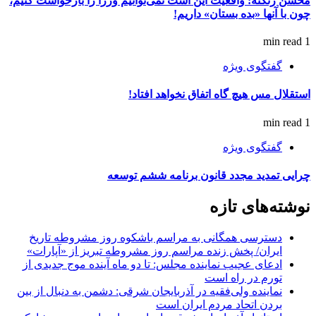
محسن زنگنه: واقعیت این است نمی‌توانیم وزرا را بازخواست کنیم،
چون با آنها «بده بستان» داریم!
1 min read
گفتگوی ویژه
استقلال مس هیچ گاه اتفاق نخواهد افتاد!
1 min read
گفتگوی ویژه
چرایی تمدید مجدد قانون برنامه ششم توسعه
نوشته‌های تازه
دسترسی همگانی به مراسم باشکوه روز مشروطه تاریخ
ایران/ پخش زنده مراسم روز مشروطه تبریز از «آپارات»
ادعای عجیب نماینده مجلس: تا دو ماه آینده موج جدیدی از
تورم در راه است
نماینده ولی‌فقیه در آذربایجان شرقی: دشمن به دنبال از بین
بردن اتحاد مردم ایران است