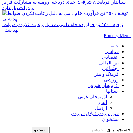
استاندار آذربایجان شرقی: احیای دریاچه ارومیه به مشارکت فراتر
از دولت نیاز دارد
توقیف ۴۵۰ تن فرآورده خام دامی به دلیل رعایت نکردن ضوابط
بهداشتی
Primary Menu
خانه
سیاسی
اقتصادی
بین المللی
اجتماعی
فرهنگ و هنر
ورزشی
آذربایجان شرقی
استانها
آذربایجان غربی
البرز
اردبیل
سوز بیزدن قولاق سیزدن
پیشخوان
جستجو برای: