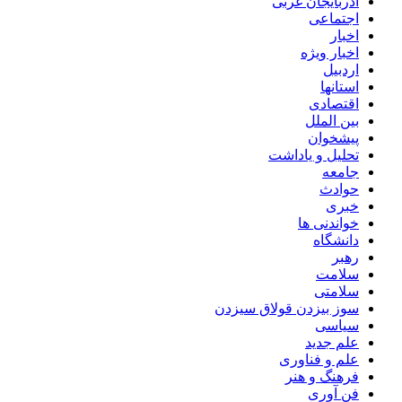
آذربایجان غربی
اجتماعی
اخبار
اخبار ویژه
اردبیل
استانها
اقتصادی
بین الملل
پیشخوان
تحلیل و یاداشت
جامعه
حوادث
خبری
خواندنی ها
دانشگاه
رهبر
سلامت
سلامتی
سوز بیزدن قولاق سیزدن
سیاسی
علم جدید
علم و فناوری
فرهنگ و هنر
فن آوری