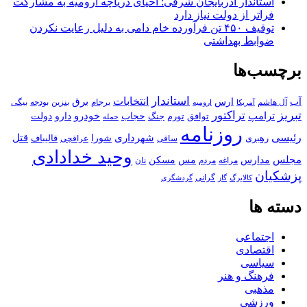
استاندار آذربایجان شرقی: احیای دریاچه ارومیه به مشارکت
فراتر از دولت نیاز دارد
توقیف ۴۵۰ تن فرآورده خام دامی به دلیل رعایت نکردن
ضوابط بهداشتی
برچسب‌ها
استاندار
انتخابات
آب
برق
ارس
آل هاشم
برجام
بنزین
بودجه
آمریکا
بیگی
ارومیه
تبریز
تراکتور
ترامپ
خودرو
حجاب
دارو
جنگ
دولت
توافق
تورم
حمله
روزنامه
رئیسی
قتل
شهرداری
رهبری
شورا
قالیباف
عراقچی
ساقی
وحید خدادادی
مجلس
مسکن
مدارس
مس
مراغه
مردم
نان
پزشکیان
کالابرگ
گرانی
گاز
گردشگری
دسته ها
اجتماعی
اقتصادی
سیاسی
فرهنگ و هنر
مذهبی
ورزشی