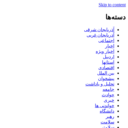
Skip to content
دسته‌ها
آذربایجان شرقی
آذربایجان غربی
اجتماعی
اخبار
اخبار ویژه
اردبیل
استانها
اقتصادی
بین الملل
پیشخوان
تحلیل و یاداشت
جامعه
حوادث
خبری
خواندنی ها
دانشگاه
رهبر
سلامت
سلامتی