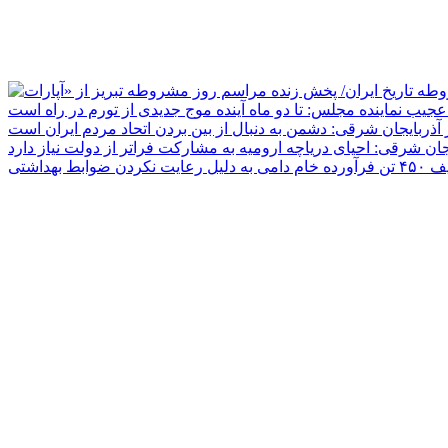
جیب نماینده مجلس: تا دو ماه آینده موج جدیدی از تورم در راه است
ر آذربایجان شرقی: دشمن به دنبال از بین بردن اتحاد مردم ایران است
یجان شرقی: احیای دریاچه ارومیه به مشارکت فراتر از دولت نیاز دارد
دلیل رعایت نکردن ضوابط بهداشتی