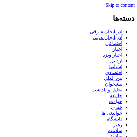
Skip to content
دسته‌ها
آذربایجان شرقی
آذربایجان غربی
اجتماعی
اخبار
اخبار ویژه
اردبیل
استانها
اقتصادی
بین الملل
پیشخوان
تحلیل و یاداشت
جامعه
حوادث
خبری
خواندنی ها
دانشگاه
رهبر
سلامت
سلامتی