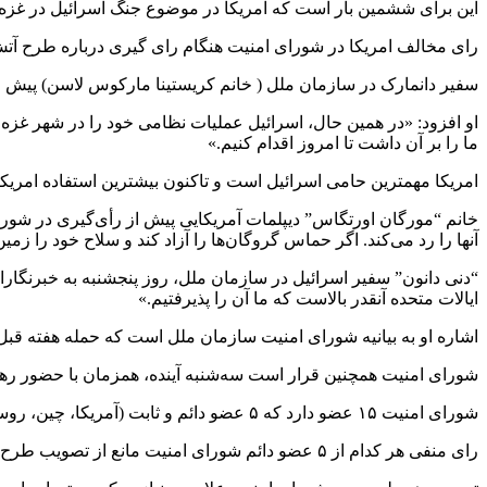
این برای ششمین بار است که امریکا در موضوع جنگ اسرائیل در غزه، 
رای مخالف امریکا در شورای امنیت هنگام رای گیری درباره طرح آ
سفیر دانمارک در سازمان ملل ( خانم کریستینا مارکوس لاسن) پیش 
او افزود: «در همین حال، اسرائیل عملیات نظامی خود را در شهر غز
ما را بر آن داشت تا امروز اقدام کنیم.»
امریکا مهمترین حامی اسرائیل است و تاکنون بیشترین استفاده امریکا 
خانم “مورگان اورتگاس” دیپلمات آمریکایی پیش از رأی‌گیری در شور
آنها را رد می‌کند. اگر حماس گروگان‌ها را آزاد کند و سلاح‌ خود را زمین 
“دنی دانون” سفیر اسرائیل در سازمان ملل، روز پنجشنبه به خبرنگار
ایالات متحده آنقدر بالاست که ما آن را پذیرفتیم.»
اشاره او به بیانیه شورای امنیت سازمان ملل است که حمله هفته قبل اسرا
شورای امنیت همچنین قرار است سه‌شنبه آینده، همزمان با حضور رهب
شورای امنیت ۱۵ عضو دارد که ۵ عضو دائم و ثابت (آمریکا، چین، روسیه، فرانسه و بریتانیا) و ۱۰ عضو غیردائم هستند. اعضای غیردائم به صورت دوره ای انتخاب می شوند.
رای منفی هر کدام از ۵ عضو دائم شورای امنیت مانع از تصویب طرح ها در این شورا می شود حتی اگر تعداد کافی رای مثبت داشته باشد.