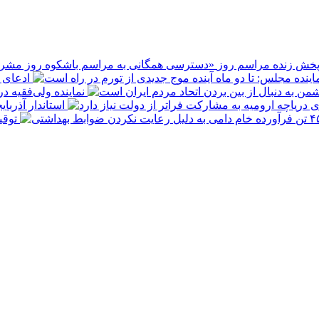
پخش زنده مراسم روز
ادعای ع
نماینده ولی‌فقیه د
استاندار آذربا
توقیف ۴۵۰ تن فرآورده خام دامی به 