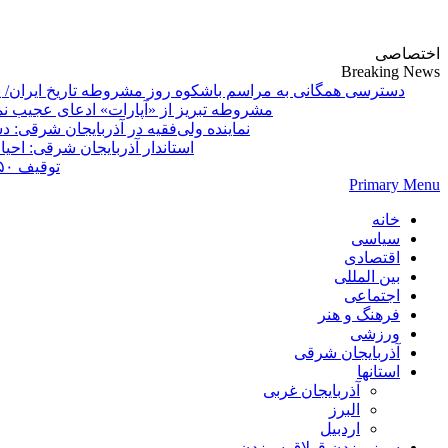
پایگاه خبری-تحلیلی روزنامه ساقی آذربایجان
اختصاصی
Breaking News
دسترسی همگانی به مراسم باشکوه روز مشروطه تاریخ ایران/ 
مشروطه تبریز از «آپارات»
Primary Menu
خانه
سیاسی
اقتصادی
بین المللی
اجتماعی
فرهنگ و هنر
ورزشی
آذربایجان شرقی
استانها
آذربایجان غربی
البرز
اردبیل
سوز بیزدن قولاق سیزدن