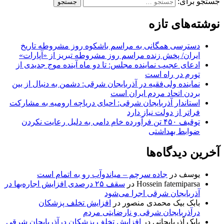
جستجو برای:
نوشته‌های تازه
دسترسی همگانی به مراسم باشکوه روز مشروطه تاریخ
ایران/ پخش زنده مراسم روز مشروطه تبریز از «آپارات»
ادعای عجیب نماینده مجلس: تا دو ماه آینده موج جدیدی از
تورم در راه است
نماینده ولی‌فقیه در آذربایجان شرقی: دشمن به دنبال از بین
بردن اتحاد مردم ایران است
استاندار آذربایجان شرقی: احیای دریاچه ارومیه به مشارکت
فراتر از دولت نیاز دارد
توقیف ۴۵۰ تن فرآورده خام دامی به دلیل رعایت نکردن
ضوابط بهداشتی
آخرین دیدگاه‌ها
یوسف
در
جاده سرچم – میاندوآب رو به اتمام است
Hossein fatemiparsa
در
سقف ۲۵ درصدی افزایش اجاره‌بها در
آذربایجان شرقی اجرا می‌شود
بابک بیک محمدی منصور
در
افزایش تخلف پزشکان
درآذربایجان شرقی و نارضایتی مردم
بابک آذربایجانی
در
افزایش تخلف پزشکان درآذربایجان شرقی