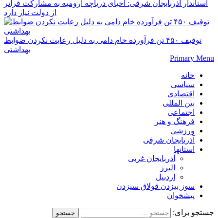
استاندار آذربایجان شرقی: احیای دریاچه ارومیه به مشارکت فراتر
از دولت نیاز دارد
توقیف ۴۵۰ تن فرآورده خام دامی به دلیل رعایت نکردن ضوابط
بهداشتی
Primary Menu
خانه
سیاسی
اقتصادی
بین المللی
اجتماعی
فرهنگ و هنر
ورزشی
آذربایجان شرقی
استانها
آذربایجان غربی
البرز
اردبیل
سوز بیزدن قولاق سیزدن
پیشخوان
جستجو برای: