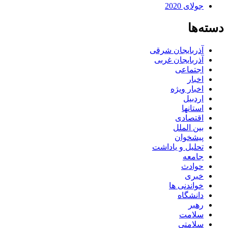
جولای 2020
دسته‌ها
آذربایجان شرقی
آذربایجان غربی
اجتماعی
اخبار
اخبار ویژه
اردبیل
استانها
اقتصادی
بین الملل
پیشخوان
تحلیل و یاداشت
جامعه
حوادث
خبری
خواندنی ها
دانشگاه
رهبر
سلامت
سلامتی