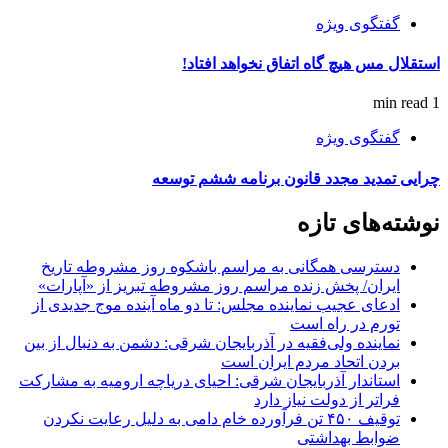
گفتگوی ویژه
استقلال مس هیچ گاه اتفاق نخواهد افتاد!
1 min read
گفتگوی ویژه
چرایی تمدید مجدد قانون برنامه ششم توسعه
نوشته‌های تازه
دسترسی همگانی به مراسم باشکوه روز مشروطه تاریخ
ایران/ پخش زنده مراسم روز مشروطه تبریز از «آپارات»
ادعای عجیب نماینده مجلس: تا دو ماه آینده موج جدیدی از
تورم در راه است
نماینده ولی‌فقیه در آذربایجان شرقی: دشمن به دنبال از بین
بردن اتحاد مردم ایران است
استاندار آذربایجان شرقی: احیای دریاچه ارومیه به مشارکت
فراتر از دولت نیاز دارد
توقیف ۴۵۰ تن فرآورده خام دامی به دلیل رعایت نکردن
ضوابط بهداشتی