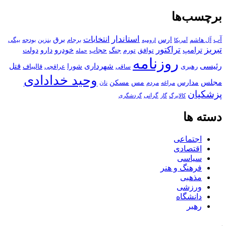
برچسب‌ها
استاندار
انتخابات
آب
برق
ارس
آل هاشم
برجام
بنزین
بودجه
آمریکا
بیگی
ارومیه
تبریز
تراکتور
ترامپ
خودرو
حجاب
دارو
جنگ
دولت
توافق
تورم
حمله
روزنامه
رئیسی
قتل
شهرداری
رهبری
شورا
قالیباف
عراقچی
ساقی
وحید خدادادی
مجلس
مسکن
مدارس
مس
مراغه
مردم
نان
پزشکیان
کالابرگ
گرانی
گاز
گردشگری
دسته ها
اجتماعی
اقتصادی
سیاسی
فرهنگ و هنر
مذهبی
ورزشی
دانشگاه
رهبر
کافه