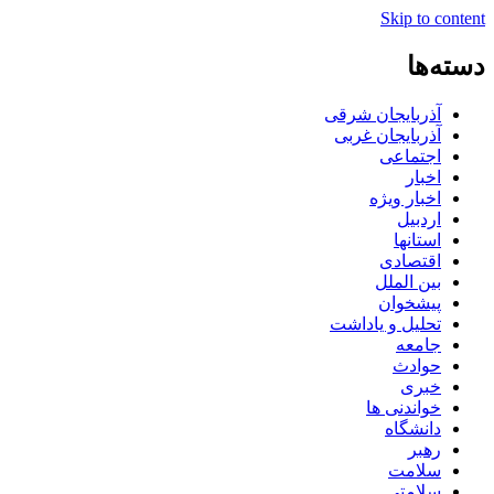
Skip to content
دسته‌ها
آذربایجان شرقی
آذربایجان غربی
اجتماعی
اخبار
اخبار ویژه
اردبیل
استانها
اقتصادی
بین الملل
پیشخوان
تحلیل و یاداشت
جامعه
حوادث
خبری
خواندنی ها
دانشگاه
رهبر
سلامت
سلامتی