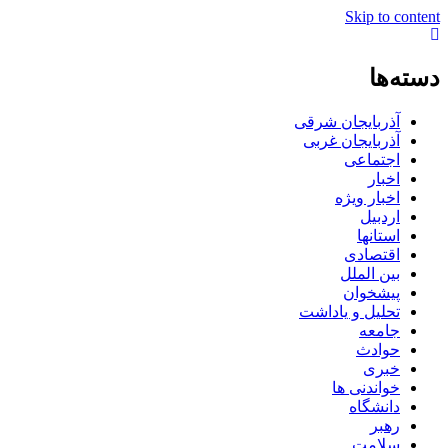
Skip to content
دسته‌ها
آذربایجان شرقی
آذربایجان غربی
اجتماعی
اخبار
اخبار ویژه
اردبیل
استانها
اقتصادی
بین الملل
پیشخوان
تحلیل و یاداشت
جامعه
حوادث
خبری
خواندنی ها
دانشگاه
رهبر
سلامت