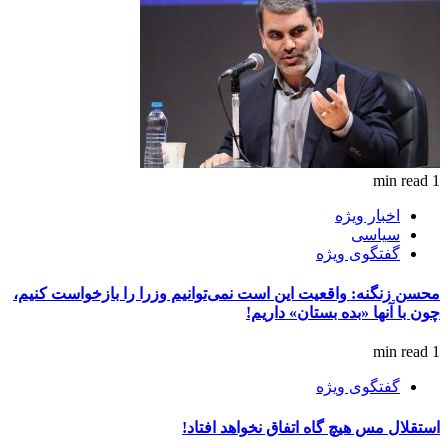
1 min read
اخبار ویژه
سیاسی
گفتگوی ویژه
محسن زنگنه: واقعیت این است نمی‌توانیم وزرا را بازخواست کنیم،
چون با آنها «بده بستان» داریم!
1 min read
گفتگوی ویژه
استقلال مس هیچ گاه اتفاق نخواهد افتاد!