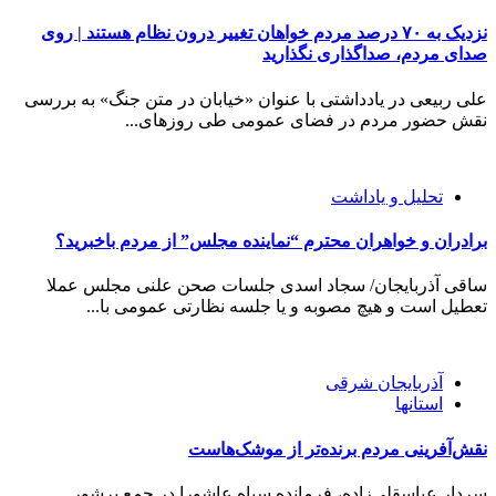
نزدیک به ۷۰ درصد مردم خواهان تغییر درون نظام هستند | روی
صدای مردم، صداگذاری نگذارید
علی ربیعی در یادداشتی با عنوان «خیابان در متن جنگ» به بررسی
نقش حضور مردم در فضای عمومی طی روز‌های...
تحلیل و یاداشت
برادران و خواهران محترم “نماینده مجلس” از مردم باخبرید؟
ساقی آذربایجان/ سجاد اسدی جلسات صحن علنی مجلس عملا
تعطیل است و هیچ مصوبه و یا جلسه نظارتی عمومی با...
آذربایجان شرقی
استانها
نقش‌آفرینی مردم برنده‌تر از موشک‌هاست
سردار عباسقلی‌زاده، فرمانده سپاه عاشورا در جمع پرشور