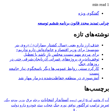
1 min read
گفتگوی ویژه
چرایی تمدید مجدد قانون برنامه ششم توسعه
نوشته‌های تازه
حذف ارز دارو یعنی «سال کشتار بیماران» / «روی بنر
بنویسید؛ برای وزیر اقتصاد و خانواده‌اش دارو نداریم»
برای مردم مهم نیست مجلس باز باشد یا تعطیل
توقف‌ناپذیری پروژه‌های عمرانی آذربایجان‌شرقی حتی در
روزهای جنگ
کارکرد سنتی روابط عمومی‌ها دیگر پاسخگوی نیاز جامعه
نیست
آتش‌سوزی در منطقه حفاظت‌شده دیزمار مهار شد
برچسب‌ها
استاندار
انتخابات
آب
برق
ارس
آل هاشم
برجام
بنزین
بودجه
آمریکا
بیگی
ارومیه
تبریز
تراکتور
ترامپ
خودرو
حجاب
دارو
جنگ
دولت
توافق
تورم
حمله