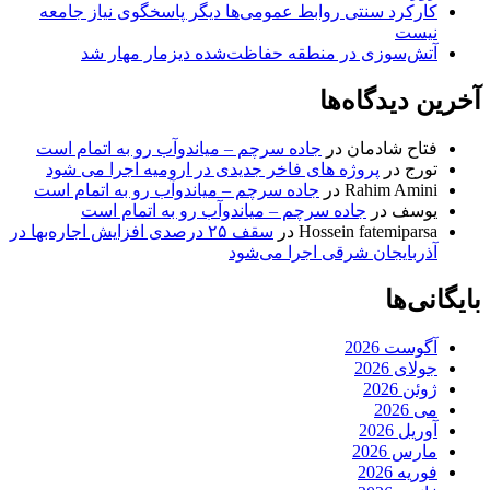
کارکرد سنتی روابط عمومی‌ها دیگر پاسخگوی نیاز جامعه
نیست
آتش‌سوزی در منطقه حفاظت‌شده دیزمار مهار شد
آخرین دیدگاه‌ها
فتاح شادمان
در
جاده سرچم – میاندوآب رو به اتمام است
تورج
در
پروژه های فاخر جدیدی در ارومیه اجرا می شود
Rahim Amini
در
جاده سرچم – میاندوآب رو به اتمام است
یوسف
در
جاده سرچم – میاندوآب رو به اتمام است
Hossein fatemiparsa
در
سقف ۲۵ درصدی افزایش اجاره‌بها در
آذربایجان شرقی اجرا می‌شود
بایگانی‌ها
آگوست 2026
جولای 2026
ژوئن 2026
می 2026
آوریل 2026
مارس 2026
فوریه 2026