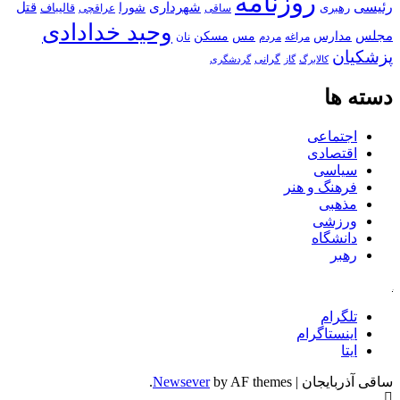
روزنامه
رئیسی
قتل
شهرداری
رهبری
شورا
قالیباف
عراقچی
ساقی
وحید خدادادی
مجلس
مسکن
مدارس
مس
مراغه
مردم
نان
پزشکیان
کالابرگ
گرانی
گاز
گردشگری
دسته ها
اجتماعی
اقتصادی
سیاسی
فرهنگ و هنر
مذهبی
ورزشی
دانشگاه
رهبر
کافه
تلگرام
اینستاگرام
ایتا
ساقی آذربایجان
|
by AF themes.
Newsever