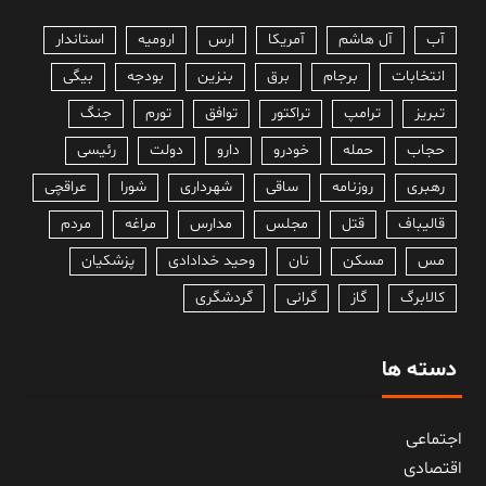
آب
آل هاشم
آمریکا
ارس
ارومیه
استاندار
انتخابات
برجام
برق
بنزین
بودجه
بیگی
تبریز
ترامپ
تراکتور
توافق
تورم
جنگ
حجاب
حمله
خودرو
دارو
دولت
رئیسی
رهبری
روزنامه
ساقی
شهرداری
شورا
عراقچی
قالیباف
قتل
مجلس
مدارس
مراغه
مردم
مس
مسکن
نان
وحید خدادادی
پزشکیان
کالابرگ
گاز
گرانی
گردشگری
دسته ها
اجتماعی
اقتصادی