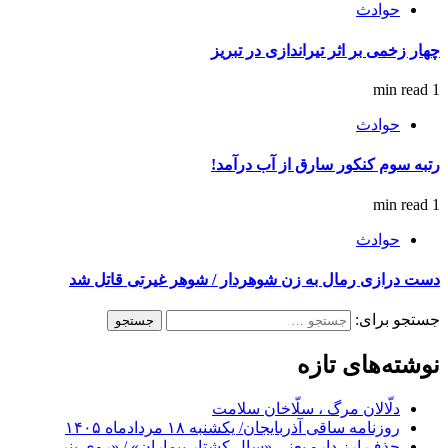
حوادث
چهار زخمی بر اثر تیراندازی در تبریز
1 min read
حوادث
رتبه سوم کنکور سارق از آب درآمد!
1 min read
حوادث
دست درازی رمال به زن شوهردار / شوهر غیرتی قاتل شد
جستجو برای:
نوشته‌های تازه
دلّالان مرگ ، سلّاخان سلامت
روزنامه ساقی آذربایجان/ یکشنبه ۱۸ مردادماه ۱۴۰۵
حذف ارز دارو یعنی «سال کشتار بیماران» / «روی بنر