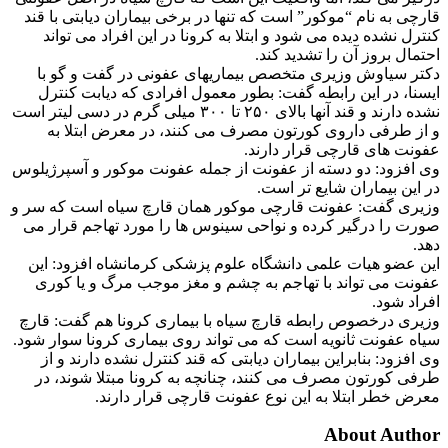
قارچی به نام “موکور” است که تنها در برخی بیماران دیابتی با قند
کنترل نشده دیده می شود و ابتلا به کرونا در این افراد می تواند
احتمال بروز آن را تشدید کند.
دکتر سیاوش وزیری متخصص بیماریهای عفونی در گفت و گو با
ایسنا، در این رابطه گفت: بطور معمول افرادی که دیابت کنترل
نشده دارند و قند آنها بالای ۲۵۰ تا ۳۰۰ میلی گرم در دسی لیتر است
و از طرفی داروی کورتون مصرف می کنند، در معرض ابتلا به
عفونت های قارچی قرار دارند.
وی افزود: دو دسته از عفونت از جمله عفونت موکور و آسپرژیلوس
در این بیماران شایع تر است.
وزیری گفت: عفونت قارچی موکور همان قارچ سیاه است که سر و
صورت را درگیر کرده و نواحی سینوس ها را مورد تهاجم قرار می
دهد.
این عضو هیات علمی دانشگاه علوم پزشکی کرمانشاه افزود: این
عفونت می تواند با تهاجم به چشم و مغز موجب مرگ و یا کوری
افراد شود.
وزیری درخصوص رابطه قارچ سیاه با بیماری کرونا هم گفت: قارچ
سیاه عفونت ثانویه است که می تواند روی بیماری کرونا سوار شود.
وی افزود: بنابراین بیماران دیابتی که قند کنترل نشده دارند و از
طرفی کورتون مصرف می کنند، چنانچه به کرونا مبتلا شوند، در
معرض خطر ابتلا به این نوع عفونت قارچی قرار دارند.
About Author