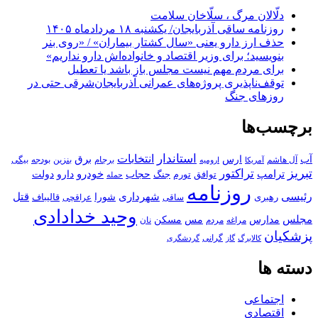
دلّالان مرگ ، سلّاخان سلامت
روزنامه ساقی آذربایجان/ یکشنبه ۱۸ مردادماه ۱۴۰۵
حذف ارز دارو یعنی «سال کشتار بیماران» / «روی بنر
بنویسید؛ برای وزیر اقتصاد و خانواده‌اش دارو نداریم»
برای مردم مهم نیست مجلس باز باشد یا تعطیل
توقف‌ناپذیری پروژه‌های عمرانی آذربایجان‌شرقی حتی در
روزهای جنگ
برچسب‌ها
استاندار
انتخابات
آب
برق
ارس
آل هاشم
برجام
بنزین
بودجه
آمریکا
بیگی
ارومیه
تبریز
تراکتور
ترامپ
خودرو
حجاب
دارو
جنگ
دولت
توافق
تورم
حمله
روزنامه
رئیسی
قتل
شهرداری
رهبری
شورا
قالیباف
عراقچی
ساقی
وحید خدادادی
مجلس
مسکن
مدارس
مس
مراغه
مردم
نان
پزشکیان
کالابرگ
گرانی
گاز
گردشگری
دسته ها
اجتماعی
اقتصادی