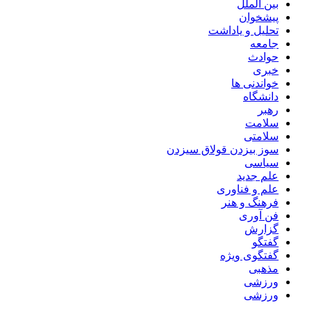
بین الملل
پیشخوان
تحلیل و یاداشت
جامعه
حوادث
خبری
خواندنی ها
دانشگاه
رهبر
سلامت
سلامتی
سوز بیزدن قولاق سیزدن
سیاسی
علم جدید
علم و فناوری
فرهنگ و هنر
فن آوری
گزارش
گفتگو
گفتگوی ویژه
مذهبی
ورزشی
ورزشی