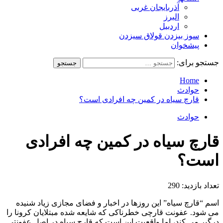
آذربایجان غربی
البرز
اردبیل
سوز بیزدن قولاق سیزدن
پیشخوان
جستجو برای:
Home
حوادث
قارچ سیاه در کمین چه افرادی است؟
حوادث
قارچ سیاه در کمین چه افرادی
است؟
تعداد بازدید:
290
اسم “قارچ سیاه” این روزها در اخبار و فضای مجازی زیاد شنیده
می شود. عفونت قارچی خطرناکی که شایعه شده مبتلایان کرونا را
درگیر می کند، اما واقعیت این است که قارچ سیاه در اصل عفونتی