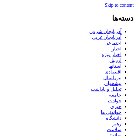
Skip to content
دسته‌ها
آذربایجان شرقی
آذربایجان غربی
اجتماعی
اخبار
اخبار ویژه
اردبیل
استانها
اقتصادی
بین الملل
پیشخوان
تحلیل و یاداشت
جامعه
حوادث
خبری
خواندنی ها
دانشگاه
رهبر
سلامت
سلامتی