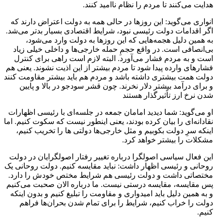
هدایت می‌کنند تا مردم را نظام ناامید کنند.
انواری می‌گوید: این روزها در حالی همه به دولت اعتراض دارند که
اگر اقدامات دولت رئیسی نبود، شرایط اقتصادی بسیار بدتر می‌شد.
به همین دلیل هجمه‌هایی که این روزها به دولت وارد می‌شود،
بی‌انصافی است. در واقع حجمِ حمله خارجی‌ها و داخلی خیلی زیاد
است و به مردم فشار می‌آورد. البته لازم است راهی برای کنترل
فشارهای وارده پیدا شود تا مردم بیشتر از این اذیت نشوند. یعنی هم
دولت همت بیشتری داشته باشد و مردم هم باید بیشتر مقاومت کنند
و برای درآمد بیشتر دلار نخرند. چون قشر سودجو در بالا و پایین
شدن نرخ ارز تاًثیرگذار هستند
او می‌گوید: شما دیدید امامان جمعه در جلسه‌ای با رئیسی اظهارات
نقادانه‌ای را بیان کرده بودند، یعنی اینطور نیست که سکوت کنیم. اما
اینکه سرِ دولت بکوبیم و مثل خارجی‌ها دولتی ها را تخریب کنیم،
مشکلات را بیشتر خواهد کرد.
این فعال سیاسی اصولگرا درباره تغییر رفتار اصولگرایان در دولت
روحانی و رئیسی اظهار داشت: نباید مقایسه کنیم. دولت روحانی یک
مختصاتی داشت و دولت رئیسی هم شرایط مختص خودش را دارد.
پس مقایسه، مقایسه درستی نیست. ما درباره الان صحبت می‌کنیم
و به همین دلیل باید امیدواری و مقاومت را تبلیغ کنیم و بدون اینکه
دولت را خراب کنیم، شرایط را برای تمام شدن بحران‌ها فراهم
کنیم.