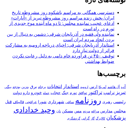
نوشته‌های تازه
دسترسی همگانی به مراسم باشکوه روز مشروطه تاریخ
ایران/ پخش زنده مراسم روز مشروطه تبریز از «آپارات»
ادعای عجیب نماینده مجلس: تا دو ماه آینده موج جدیدی از
تورم در راه است
نماینده ولی‌فقیه در آذربایجان شرقی: دشمن به دنبال از بین
بردن اتحاد مردم ایران است
استاندار آذربایجان شرقی: احیای دریاچه ارومیه به مشارکت
فراتر از دولت نیاز دارد
توقیف ۴۵۰ تن فرآورده خام دامی به دلیل رعایت نکردن
ضوابط بهداشتی
برچسب‌ها
استاندار
انتخابات
آب
برق
ارس
آل هاشم
برجام
بنزین
بودجه
آمریکا
بیگی
ارومیه
تبریز
تراکتور
ترامپ
خودرو
حجاب
دارو
جنگ
دولت
توافق
تورم
حمله
روزنامه
رئیسی
قتل
شهرداری
رهبری
شورا
قالیباف
عراقچی
ساقی
وحید خدادادی
مجلس
مسکن
مدارس
مس
مراغه
مردم
نان
پزشکیان
کالابرگ
گرانی
گاز
گردشگری