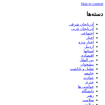
Skip to content
دسته‌ها
آذربایجان شرقی
آذربایجان غربی
اجتماعی
اخبار
اخبار ویژه
اردبیل
استانها
اقتصادی
بین الملل
پیشخوان
تحلیل و یاداشت
جامعه
حوادث
خبری
خواندنی ها
دانشگاه
رهبر
سلامت
سلامتی