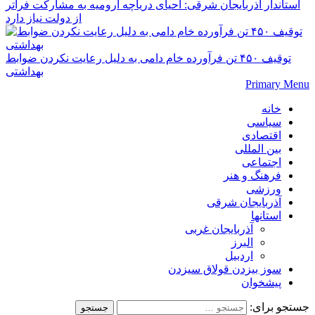
استاندار آذربایجان شرقی: احیای دریاچه ارومیه به مشارکت فراتر
از دولت نیاز دارد
توقیف ۴۵۰ تن فرآورده خام دامی به دلیل رعایت نکردن ضوابط
بهداشتی
Primary Menu
خانه
سیاسی
اقتصادی
بین المللی
اجتماعی
فرهنگ و هنر
ورزشی
آذربایجان شرقی
استانها
آذربایجان غربی
البرز
اردبیل
سوز بیزدن قولاق سیزدن
پیشخوان
جستجو برای: