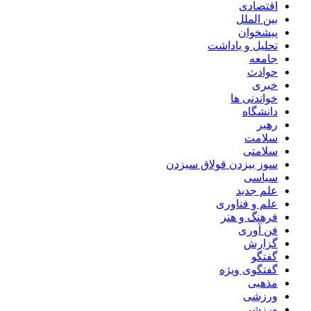
اقتصادی
بین الملل
پیشخوان
تحلیل و یاداشت
جامعه
حوادث
خبری
خواندنی ها
دانشگاه
رهبر
سلامت
سلامتی
سوز بیزدن قولاق سیزدن
سیاسی
علم جدید
علم و فناوری
فرهنگ و هنر
فن آوری
گزارش
گفتگو
گفتگوی ویژه
مذهبی
ورزشی
ورزشی