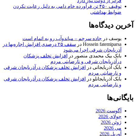
فراتر از دولت نیاز دارد
توقیف ۴۵۰ تن فرآورده خام دامی به دلیل رعایت نکردن
ضوابط بهداشتی
آخرین دیدگاه‌ها
یوسف
در
جاده سرچم – میاندوآب رو به اتمام است
Hossein fatemiparsa
در
سقف ۲۵ درصدی افزایش اجاره‌بها در
آذربایجان شرقی اجرا می‌شود
بابک بیک محمدی منصور
در
افزایش تخلف پزشکان
درآذربایجان شرقی و نارضایتی مردم
بابک آذربایجانی
در
افزایش تخلف پزشکان درآذربایجان شرقی
و نارضایتی مردم
بابک آذربایجانلو
در
افزایش تخلف پزشکان درآذربایجان شرقی
و نارضایتی مردم
بایگانی‌ها
آگوست 2026
جولای 2026
ژوئن 2026
می 2026
آوریل 2026