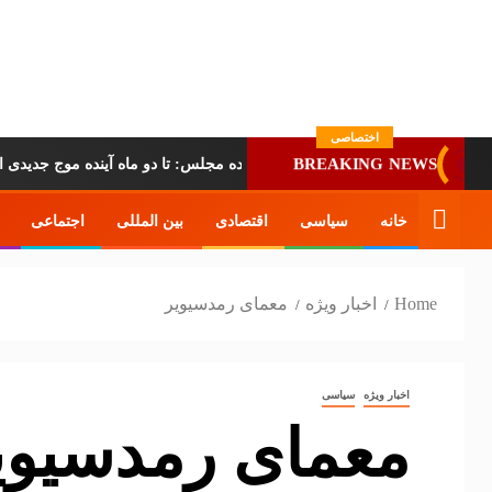
پایگاه خبری-تحلیلی روزنامه ساقی
آذربایجان
اختصاصی
ان است
ادعای عجیب نماینده مجلس: تا دو ماه آینده موج جدیدی ا
BREAKING NEWS
خانه
سیاسی
اقتصادی
بین المللی
اجتماعی
Home
اخبار ویژه
معمای رمدسیویر
اخبار ویژه
سیاسی
معمای رمدسیوی