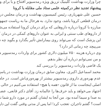
چرا وزارت بهداشت کلینیک تزریق ویژه رمدسیویر افتتاح و یا برای وا
پیشنهاد تجدید نظر درکمیته علمی ستاد ملی مقابله با کرونا
حسین علی شهریاری، رئیس کمیسیون بهداشت و درمان مجلس در پاس
درمان قطعی کرونا باشد، وجود ندارد. به هرحال ما به ریاست جمهو
مبارزه با کرونا درباره داروهایی که برای درمان کرونا استفاده می‌
از داروهای طب سنتی و ایرانی به عنوان داروهای کمکی در درمان کر
این پزشک است که می‌تواند روی بیمارانش تأثیر بگذارد و بگوید چه
می‌پیچد چه زمانی اثر دارد؟
وی درباره هزینه ۷۵۰ میلیون دلاری کشور برای واردات
و من نمی‌توانم درباره آن نظر بدهم.
یک قاضی واردات رمدسیویر را بررسی کند
محمد اسماعیل اکبری، معاون سابق درمان وزارت بهداشت در پاسخ به
عدم بهره‌وری داروی رمدسیویر بیشتر از بهره‌وری‌اش است. در جا
اصلی اینجاست ما از قانون «همه یا هیچ» استفاده می‌کنیم در حال
اجتهاد می‌خواهد و باید حرف‌ها را عالمانه زد. آقای دکتر قانعی، عضو
به صدا و سیما آمده بود. من آنجا به ایشان گفتم در مورد دارو شم
است؟ گفتم تاجران. تعجب کرد! اما پس از مدتی وقتی گفت این دارو