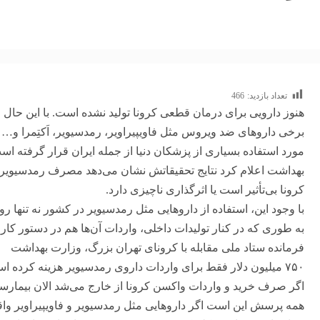
تعداد بازدید:
466
هنوز دارویی برای درمان قطعی کرونا تولید نشده است. با این حال ا
برخی داروهای ضد ویروس مثل فاویپیراویر، رمدسیویر، اَکتِمرا و… ک
مورد استفاده بسیاری از پزشکان دنیا از جمله ایران قرار گرفته ا
بهداشت اعلام کرد نتایج تحقیقاتش نشان می‌دهد مصرف رمدسیویر د
کرونا بی‌تأثیر است یا اثرگذاری ناچیزی دارد.
با وجود این، استفاده از داروهایی مثل رمدسیویر در کشور نه تنها ر
به طوری که در کنار تولیدات داخلی، واردات آن‌ها هم در دستور کار
فرمانده ستاد ملی مقابله با کرونای تهران بزرگ، وزارت بهداشت
۷۵۰ میلیون دلار فقط برای واردات داروی رمدسیویر هزینه کرده
اگر صرف خرید و واردات واکسن کرونا از خارج می‌شد الان بیمارستان‌
همه پرسش این است اگر داروهایی مثل رمدسیویر و فاویپیراویر واقعا