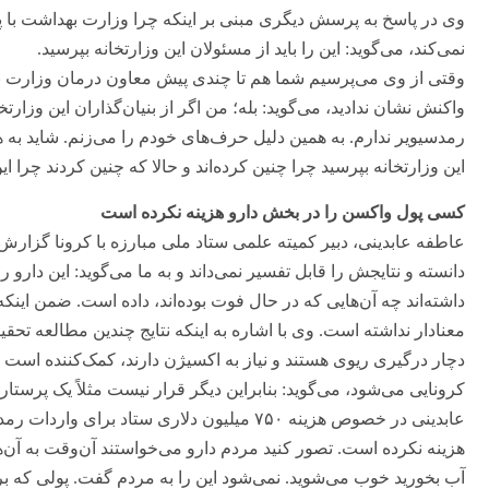
وی در پاسخ به پرسش دیگری مبنی بر اینکه چرا وزارت بهداشت با پز
نمی‌کند، می‌گوید: این را باید از مسئولان این وزارتخانه بپرسید.
وقتی از وی می‌پرسیم شما هم تا چندی پیش معاون درمان وزارت ب
واکنش نشان ندادید، می‌گوید: بله؛ من اگر از بنیان‌گذاران این وزا
رمدسیویر ندارم. به همین دلیل حرف‌های خودم را می‌زنم. شاید به 
این وزارتخانه بپرسید چرا چنین کرده‌اند و حالا که چنین کردند چرا ای
کسی پول واکسن را در بخش دارو هزینه نکرده است
عاطفه عابدینی، دبیر کمیته علمی ستاد ملی مبارزه با کرونا گزا
دانسته و نتایجش را قابل تفسیر نمی‌داند و به ما می‌گوید: این دارو 
داشته‌اند چه آن‌هایی که در حال فوت بوده‌اند، داده است. ضمن این
معنادار نداشته است. وی با اشاره به اینکه نتایج چندین مطالعه تح
دچار درگیری ریوی هستند و نیاز به اکسیژن دارند، کمک‌کننده است
کرونایی می‌شود، می‌گوید: بنابراین دیگر قرار نیست مثلاً یک پرستار
عابدینی در خصوص هزینه ۷۵۰ میلیون دلاری ستاد
هزینه نکرده است. تصور کنید مردم دارو می‌خواستند آن‌وقت به آن‌ها
آب بخورید خوب می‌شوید. نمی‌شود این را به مردم گفت. پولی که ب