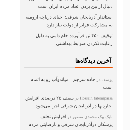
دنبال از بین بردن اتحاد مردم ایران است
استاندار آذربایجان شرقی: احیای دریاچه ارومیه
به مشارکت فراتر از دولت نیاز دارد
توقیف ۴۵۰ تن فرآورده خام دامی به دلیل
رعایت نکردن ضوابط بهداشتی
آخرین دیدگاه‌ها
جاده سرچم – میاندوآب رو به اتمام
یوسف
در
است
سقف ۲۵ درصدی افزایش
Hossein fatemiparsa
در
اجاره‌بها در آذربایجان شرقی اجرا می‌شود
افزایش تخلف
بابک بیک محمدی منصور
در
پزشکان درآذربایجان شرقی و نارضایتی مردم