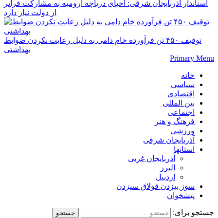
استاندار آذربایجان شرقی: احیای دریاچه ارومیه به مشارکت فراتر
از دولت نیاز دارد
توقیف ۴۵۰ تن فرآورده خام دامی به دلیل رعایت نکردن ضوابط
بهداشتی
Primary Menu
خانه
سیاسی
اقتصادی
بین المللی
اجتماعی
فرهنگ و هنر
ورزشی
آذربایجان شرقی
استانها
آذربایجان غربی
البرز
اردبیل
سوز بیزدن قولاق سیزدن
پیشخوان
جستجو برای: