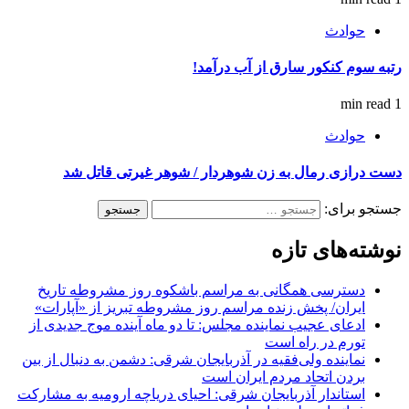
حوادث
رتبه سوم کنکور سارق از آب درآمد!
1 min read
حوادث
دست درازی رمال به زن شوهردار / شوهر غیرتی قاتل شد
جستجو برای:
نوشته‌های تازه
دسترسی همگانی به مراسم باشکوه روز مشروطه تاریخ
ایران/ پخش زنده مراسم روز مشروطه تبریز از «آپارات»
ادعای عجیب نماینده مجلس: تا دو ماه آینده موج جدیدی از
تورم در راه است
نماینده ولی‌فقیه در آذربایجان شرقی: دشمن به دنبال از بین
بردن اتحاد مردم ایران است
استاندار آذربایجان شرقی: احیای دریاچه ارومیه به مشارکت