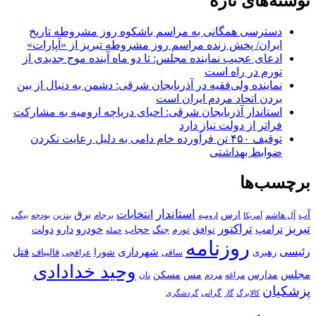
نوشته‌های تازه
دسترسی همگانی به مراسم باشکوه روز مشروطه تاریخ
ایران/ پخش زنده مراسم روز مشروطه تبریز از «آپارات»
ادعای عجیب نماینده مجلس: تا دو ماه آینده موج جدیدی از
تورم در راه است
نماینده ولی‌فقیه در آذربایجان شرقی: دشمن به دنبال از بین
بردن اتحاد مردم ایران است
استاندار آذربایجان شرقی: احیای دریاچه ارومیه به مشارکت
فراتر از دولت نیاز دارد
توقیف ۴۵۰ تن فرآورده خام دامی به دلیل رعایت نکردن
ضوابط بهداشتی
برچسب‌ها
استاندار
انتخابات
آب
برق
ارس
آل هاشم
برجام
بنزین
بودجه
آمریکا
بیگی
ارومیه
تبریز
تراکتور
ترامپ
خودرو
حجاب
دارو
جنگ
دولت
توافق
تورم
حمله
روزنامه
رئیسی
قتل
شهرداری
رهبری
شورا
قالیباف
عراقچی
ساقی
وحید خدادادی
مجلس
مسکن
مدارس
مس
مراغه
مردم
نان
پزشکیان
کالابرگ
گرانی
گاز
گردشگری