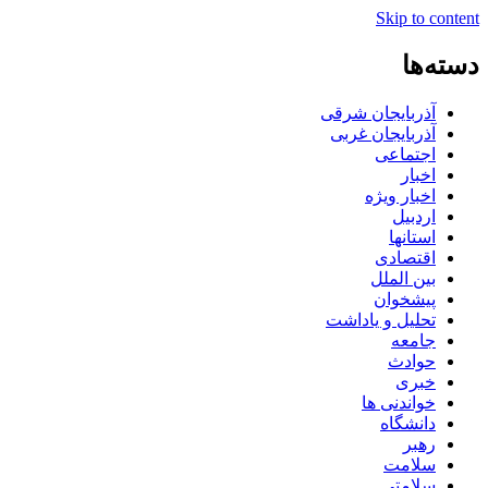
Skip to content
دسته‌ها
آذربایجان شرقی
آذربایجان غربی
اجتماعی
اخبار
اخبار ویژه
اردبیل
استانها
اقتصادی
بین الملل
پیشخوان
تحلیل و یاداشت
جامعه
حوادث
خبری
خواندنی ها
دانشگاه
رهبر
سلامت
سلامتی