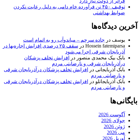
فراتر از دولت نیاز دارد
توقیف ۴۵۰ تن فرآورده خام دامی به دلیل رعایت نکردن
ضوابط بهداشتی
آخرین دیدگاه‌ها
یوسف
در
جاده سرچم – میاندوآب رو به اتمام است
Hossein fatemiparsa
در
سقف ۲۵ درصدی افزایش اجاره‌بها در
آذربایجان شرقی اجرا می‌شود
بابک بیک محمدی منصور
در
افزایش تخلف پزشکان
درآذربایجان شرقی و نارضایتی مردم
بابک آذربایجانی
در
افزایش تخلف پزشکان درآذربایجان شرقی
و نارضایتی مردم
بابک آذربایجانلو
در
افزایش تخلف پزشکان درآذربایجان شرقی
و نارضایتی مردم
بایگانی‌ها
آگوست 2026
جولای 2026
ژوئن 2026
می 2026
آوریل 2026