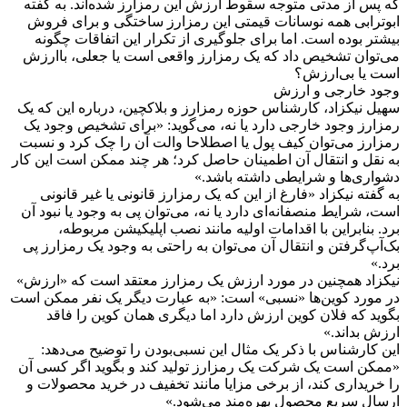
که پس از مدتی متوجه سقوط ارزش این رمزارز شده‌اند. به گفته
ابوترابی همه نوسانات قیمتی این رمزارز ساختگی و برای فروش
بیشتر بوده است. اما برای جلوگیری از تکرار این اتفاقات چگونه
می‌توان تشخیص داد که یک رمزارز واقعی است یا جعلی، باارزش
است یا بی‌ارزش؟
وجود خارجی و ارزش
سهیل نیکزاد، کارشناس حوزه رمزارز و بلاکچین، درباره این که یک
رمزارز وجود خارجی دارد یا نه، می‌گوید: «برای تشخیص وجود یک
رمزارز می‌توان کیف پول یا اصطلاحا والت آن را چک کرد و نسبت
به نقل و انتقال آن اطمینان حاصل کرد؛ هر چند ممکن است این کار
دشواری‌ها و شرایطی داشته باشد.»
به گفته نیکزاد «فارغ از این که یک رمزارز قانونی یا غیر قانونی
است، شرایط منصفانه‌ای دارد یا نه، می‌توان پی به وجود یا نبود آن
برد. بنابراین با اقدامات اولیه مانند نصب اپلیکیشن مربوطه،
بک‌آپ‌گرفتن و انتقال آن می‌توان به راحتی به وجود یک رمزارز پی
برد.»
نیکزاد همچنین در مورد ارزش یک رمزارز معتقد است که «ارزش»
در مورد کوین‌ها «نسبی» است: «به عبارت دیگر یک نفر ممکن است
بگوید که فلان کوین ارزش دارد اما دیگری همان کوین را فاقد
ارزش بداند.»
این کارشناس با ذکر یک مثال این نسبی‌بودن را توضیح می‌دهد:
«ممکن است یک شرکت یک رمزارز تولید کند و بگوید اگر کسی آن
را خریداری کند، از برخی مزایا مانند تخفیف در خرید محصولات و
ارسال سریع محصول بهره‌مند می‌شود.»