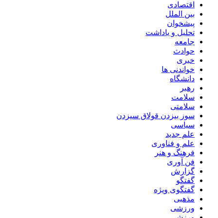
اقتصادی
بین الملل
پیشخوان
تحلیل و یاداشت
جامعه
حوادث
خبری
خواندنی ها
دانشگاه
رهبر
سلامت
سلامتی
سوز بیزدن قولاق سیزدن
سیاسی
علم جدید
علم و فناوری
فرهنگ و هنر
فن آوری
گزارش
گفتگو
گفتگوی ویژه
مذهبی
ورزشی
ورزشی