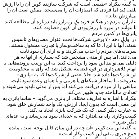
به گفته نیکزاد «طبیعی است که شرکت سازنده کوین آن را با ارزش
تلقی کند اما فردی که امتیازات آن را می‌سنجد، ممکن است آن را
بی‌ارزش بداند.»
بنابراین مردم در هنگام خرید یک رمزارز باید درباره آن مطالعه کنند
تا بتوانند در مورد باارزش‌بودن آن کوین قضاوت کنند.
پانزی‌ها در کمین مردم
در اوایل دهه ۷۰ برخی شرکت‌ها تحت عنوان مضاربه‌ای تاسیس
شدند. آنها با این ادعا که به ساخت‌وساز یا تجارت مشغول هستند،
سرمایه‌های مردم را جذب می‌کردند و به ازای آن سود ثابت
می‌دادند. اما پس از مدتی مشخص شد که بسیاری از آنها به هر
دلیلی نمی‌توانند این سود را پرداخت کنند. به این ترتیب پرونده‌هایی با
اتهام کلاهبرداری در قوه قضاییه تشکیل شد که رأی به محکومیت
این شرکت‌ها داده شد. حالا بعضی از شرکت‌ها که به «پانزی»
معروفند، با ساختار شبکه‌ای یا هرمی و با همان وعده سود ثابت،
مبالغی را از مردم دریافت می‌کنند اما پس از مدتی ناپدید می‌شوند و
تعدادی مالباخته جدید ظهور می‌کند.
نیکزاد با اشاره به تعاریف مختلف از پانزی می‌گوید: «اساسا پانزی به
این معنی است که بدون ایجاد ارزش، یک واحد شمارش خلق شود.
به عبارت دیگر کسی که یک شرکت پانزی ایجاد می‌کند،
کسب‌وکاری راه می‌اندازد که به عده‌ای سود می‌رساند و به عده‌ای
دیگر ضرر.»
به گفته این بیت‌کوینر «آن‌ چه در این میان قابل توجه است، مانده
جمع جبری منفی این کسب‌وکار است.»