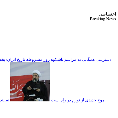
پایگاه خبری-تحلیلی روزنامه ساقی آذربایجان
اختصاصی
Breaking News
دسترسی همگانی به مراسم باشکوه روز مشروطه تاریخ ایران/ پخش
موج جدیدی از تورم در راه است
نمایند