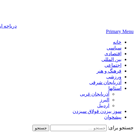
دریاچه ا
Primary Menu
خانه
سیاسی
اقتصادی
بین المللی
اجتماعی
فرهنگ و هنر
ورزشی
آذربایجان شرقی
استانها
آذربایجان غربی
البرز
اردبیل
سوز بیزدن قولاق سیزدن
پیشخوان
جستجو برای: