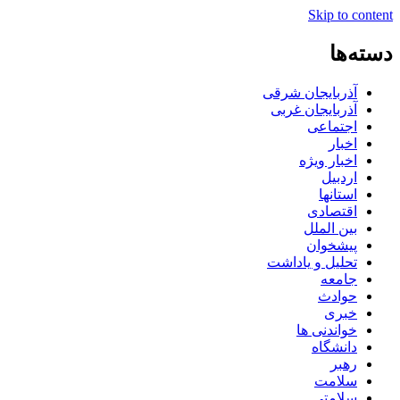
Skip to content
دسته‌ها
آذربایجان شرقی
آذربایجان غربی
اجتماعی
اخبار
اخبار ویژه
اردبیل
استانها
اقتصادی
بین الملل
پیشخوان
تحلیل و یاداشت
جامعه
حوادث
خبری
خواندنی ها
دانشگاه
رهبر
سلامت
سلامتی