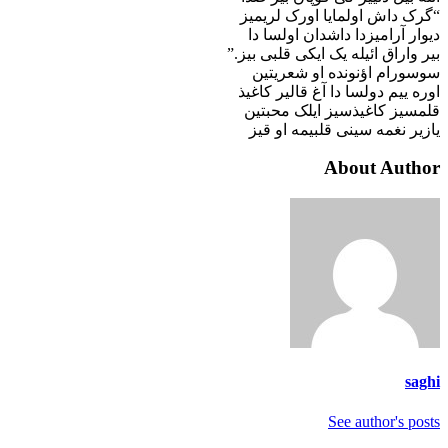
“گرک داش اولمایا اورک لریمیز
دیوار آرامیزدا داشدان اولسا دا
بیر واراق ائیله یک ایکی قلبی بیز.”
سوسورام اؤنونده او شعریتین
اوره ییم دولسا دا آغ قالیر کاغیذ
قلمسیز کاغیذسیز ایلک محبتین
یازیر نغمه سینی قلبیمه او قیز
About Author
saghi
See author's posts