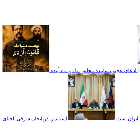
ادعای عجیب نماینده مجلس: تا دو ماه آینده
م ایران است
استاندار آذربایجان شرقی: احیای