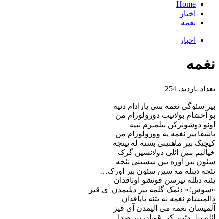
Home
اخبار
نغمه
اخبار
نغمه
تعداد بازدید:
254
بیر سئوگی نغمه سی یارادام دئیه
بو آخشام بولانیب دورولورام من
اونو دوشونرکن بیلمیرم نییه
باشقا بیر نغمه یه وورولورام من
کیچیک بیر ماهنینی بسته له یینجه
خیالیم مین ائلی دولانسین گرک
سئون بیر اوره یین سسینی نئجه
نئجه دینله مه سین سئون بیر اورک…
یئنه دیلله نیرسن قونشو اوتاقدان
«سوس!» دئمک گلمه ییر دیلیمدن آی قیز
دالمیشام نغمه نه یئنه بایاقدان
آلمیسان نغمه می الیمدن آی قیز
ائله بیل دئییر کی قوپان بیر صدا