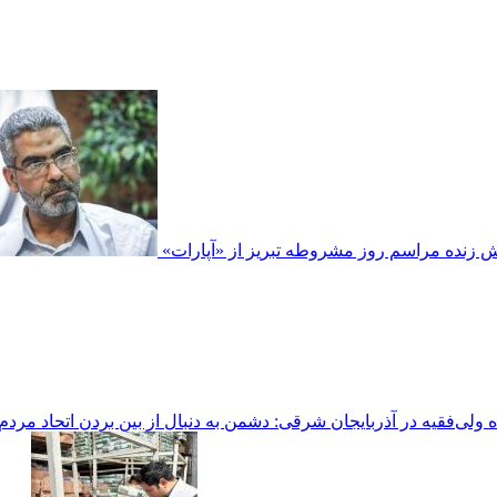
 زنده مراسم روز مشروطه تبریز از «آپارات»
ه ولی‌فقیه در آذربایجان شرقی: دشمن به دنبال از بین بردن اتحاد مرد