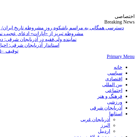
پایگاه خبری-تحلیلی روزنامه ساقی آذربایجان
اختصاصی
Breaking News
دسترسی همگانی به مراسم باشکوه روز مشروطه تاریخ ایران/ 
مشروطه تبریز از «آپارات»
Primary Menu
خانه
سیاسی
اقتصادی
بین المللی
اجتماعی
فرهنگ و هنر
ورزشی
آذربایجان شرقی
استانها
آذربایجان غربی
البرز
اردبیل
سوز بیزدن قولاق سیزدن