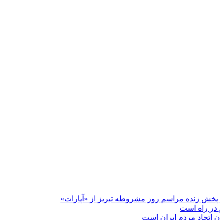
پخش زنده مراسم روز مشروطه تبریز از «آپارات»
 در راه است
دن اتحاد مردم ایران است