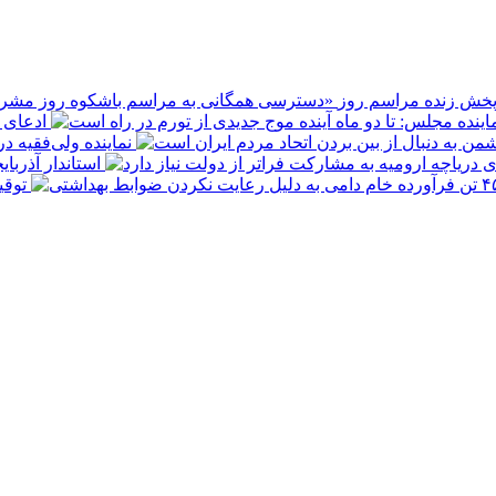
پخش زنده مراسم روز
ادعای ع
نماینده ولی‌فقیه د
استاندار آذربا
توقیف ۴۵۰ تن فرآورده خام دامی به 