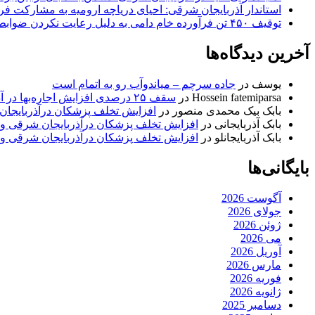
استاندار آذربایجان شرقی: احیای دریاچه ارومیه به مشارکت فرات
توقیف ۴۵۰ تن فرآورده خام دامی به دلیل رعایت نکردن ضوابط بهداشتی
آخرین دیدگاه‌ها
یوسف
در
جاده سرچم – میاندوآب رو به اتمام است
Hossein fatemiparsa
در
سقف ۲۵ درصدی افزایش اجاره‌بها در آذربایجان شرقی اجرا می‌شود
بابک بیک محمدی منصور
در
افزایش تخلف پزشکان درآذربایجان
بابک آذربایجانی
در
افزایش تخلف پزشکان درآذربایجان شرقی و 
بابک آذربایجانلو
در
افزایش تخلف پزشکان درآذربایجان شرقی و 
بایگانی‌ها
آگوست 2026
جولای 2026
ژوئن 2026
می 2026
آوریل 2026
مارس 2026
فوریه 2026
ژانویه 2026
دسامبر 2025