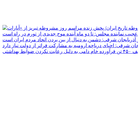
جیب نماینده مجلس: تا دو ماه آینده موج جدیدی از تورم در راه است
ر آذربایجان شرقی: دشمن به دنبال از بین بردن اتحاد مردم ایران است
یجان شرقی: احیای دریاچه ارومیه به مشارکت فراتر از دولت نیاز دارد
دلیل رعایت نکردن ضوابط بهداشتی