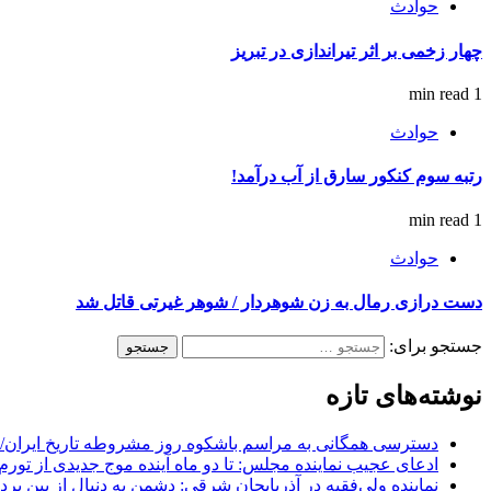
حوادث
چهار زخمی بر اثر تیراندازی در تبریز
1 min read
حوادث
رتبه سوم کنکور سارق از آب درآمد!
1 min read
حوادث
دست درازی رمال به زن شوهردار / شوهر غیرتی قاتل شد
جستجو برای:
نوشته‌های تازه
دسترسی همگانی به مراسم باشکوه روز مشروطه تاریخ ایران/ 
ادعای عجیب نماینده مجلس: تا دو ماه آینده موج جدیدی از تورم
نماینده ولی‌فقیه در آذربایجان شرقی: دشمن به دنبال از بین بر