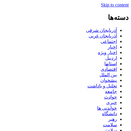
Skip to content
دسته‌ها
آذربایجان شرقی
آذربایجان غربی
اجتماعی
اخبار
اخبار ویژه
اردبیل
استانها
اقتصادی
بین الملل
پیشخوان
تحلیل و یاداشت
جامعه
حوادث
خبری
خواندنی ها
دانشگاه
رهبر
سلامت
سلامتی