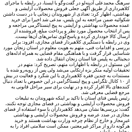
سرهنگ محمدعلی آدینه‌لو در گفت‌وگو با ایسنا، در رابطه با ماجرای
کلاهبرداری از طریق آگهی جعلی فروش محصولات آرایشی و
بهداشتی، اظهار کرد: تعدادی از شهروندان زنجانی با در دست داشتن
شکوائیه ضمن مراجعه به این پلیس، مدعی شد اخیرا برای خرید
عمده محصولات بهداشتی و آرایشی به پیج اینستاگرمی مراجعه و
پس از انتخاب محصول مورد نظر و پرداخت مبلغ، فروشنده از
ارسال کالا خودداری کرده و پاسخ‌گوی تماس‌های آن‌ها نیست.
وی در رابطه با دستگیری کلاهبردار فضای مجازی، افزود: برابر
بررسی و اقدامات فنی، متهم به هویت معلوم در استان‌ زنجان مورد
شناسایی قرار گرفت و با هماهنگی مقام قضایی به همراه ادله‌های
دیجیتالی به پلیس فتا استان زنجان انتقال داده شد.
این مسئول در رابطه با اظهارات متهم، تصریح کرد: متهم در
تحقیقات اولیه منکر بزه ارتکابی می‌شد ولی پس از روبه‌رو شده با
مستندات به چندین فقره کلاهبرداری با این شگرد و فعالیت در بیش
از ۱۰ کانال تلگرامی و پیج اینستاگرامی در این خصوص با تعداد دنبال
کننده‌های بالا اقرار کرده و در نهایت برای سیر مراحل قانونی به
مرجع قضایی معرفی شد.
رئیس پلیس فتای استان با تاکید بر اینکه شهروندان به تبلیغات
فروش محصولات آرایشی و بهداشتی در فضای مجازی توجه نکنند،
گفت: بررسی‌ها نشان می‌دهد کلاهبرداران با سوء استفاده از فضای
مجازی در صدد عرضه و فروش محصولات آرایشی و بهداشتی
غیرمجاز و خارج از نظام چرخه وزارت بهداشت هستند و خرید
هرگونه دارو از مراکز غیرمعتبر، ممکن است سلامتی افراد را به
مخاطره بیاندازد.