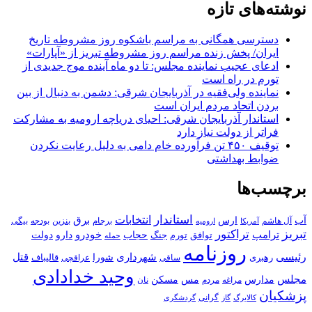
نوشته‌های تازه
دسترسی همگانی به مراسم باشکوه روز مشروطه تاریخ
ایران/ پخش زنده مراسم روز مشروطه تبریز از «آپارات»
ادعای عجیب نماینده مجلس: تا دو ماه آینده موج جدیدی از
تورم در راه است
نماینده ولی‌فقیه در آذربایجان شرقی: دشمن به دنبال از بین
بردن اتحاد مردم ایران است
استاندار آذربایجان شرقی: احیای دریاچه ارومیه به مشارکت
فراتر از دولت نیاز دارد
توقیف ۴۵۰ تن فرآورده خام دامی به دلیل رعایت نکردن
ضوابط بهداشتی
برچسب‌ها
استاندار
انتخابات
آب
برق
ارس
آل هاشم
برجام
بنزین
بودجه
آمریکا
بیگی
ارومیه
تبریز
تراکتور
ترامپ
خودرو
حجاب
دارو
جنگ
دولت
توافق
تورم
حمله
روزنامه
رئیسی
قتل
شهرداری
رهبری
شورا
قالیباف
عراقچی
ساقی
وحید خدادادی
مجلس
مسکن
مدارس
مس
مراغه
مردم
نان
پزشکیان
کالابرگ
گرانی
گاز
گردشگری