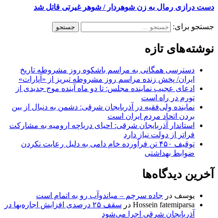
دست درازی رمال به زن شوهردار / شوهر غیرتی قاتل شد
جستجو برای:
نوشته‌های تازه
دسترسی همگانی به مراسم باشکوه روز مشروطه تاریخ
ایران/ پخش زنده مراسم روز مشروطه تبریز از «آپارات»
ادعای عجیب نماینده مجلس: تا دو ماه آینده موج جدیدی از
تورم در راه است
نماینده ولی‌فقیه در آذربایجان شرقی: دشمن به دنبال از بین
بردن اتحاد مردم ایران است
استاندار آذربایجان شرقی: احیای دریاچه ارومیه به مشارکت
فراتر از دولت نیاز دارد
توقیف ۴۵۰ تن فرآورده خام دامی به دلیل رعایت نکردن
ضوابط بهداشتی
آخرین دیدگاه‌ها
یوسف
در
جاده سرچم – میاندوآب رو به اتمام است
Hossein fatemiparsa
در
سقف ۲۵ درصدی افزایش اجاره‌بها در
آذربایجان شرقی اجرا می‌شود