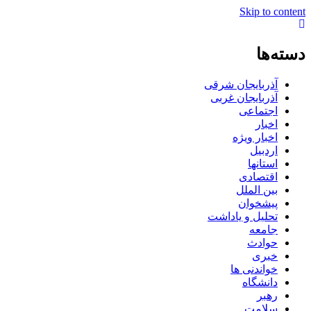
Skip to content
دسته‌ها
آذربایجان شرقی
آذربایجان غربی
اجتماعی
اخبار
اخبار ویژه
اردبیل
استانها
اقتصادی
بین الملل
پیشخوان
تحلیل و یاداشت
جامعه
حوادث
خبری
خواندنی ها
دانشگاه
رهبر
سلامت