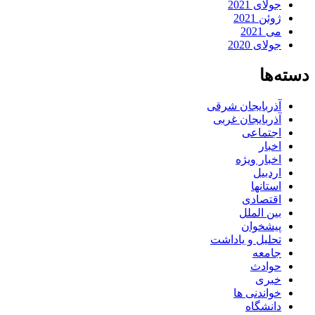
جولای 2021
ژوئن 2021
می 2021
جولای 2020
دسته‌ها
آذربایجان شرقی
آذربایجان غربی
اجتماعی
اخبار
اخبار ویژه
اردبیل
استانها
اقتصادی
بین الملل
پیشخوان
تحلیل و یاداشت
جامعه
حوادث
خبری
خواندنی ها
دانشگاه