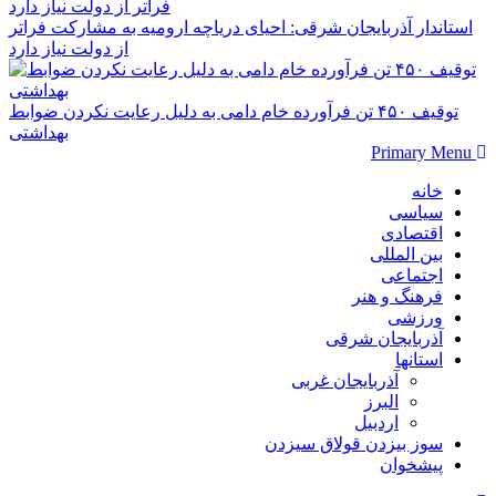
استاندار آذربایجان شرقی: احیای دریاچه ارومیه به مشارکت فراتر
از دولت نیاز دارد
توقیف ۴۵۰ تن فرآورده خام دامی به دلیل رعایت نکردن ضوابط
بهداشتی
Primary Menu
خانه
سیاسی
اقتصادی
بین المللی
اجتماعی
فرهنگ و هنر
ورزشی
آذربایجان شرقی
استانها
آذربایجان غربی
البرز
اردبیل
سوز بیزدن قولاق سیزدن
پیشخوان