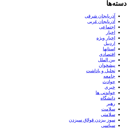
دسته‌ها
آذربایجان شرقی
آذربایجان غربی
اجتماعی
اخبار
اخبار ویژه
اردبیل
استانها
اقتصادی
بین الملل
پیشخوان
تحلیل و یاداشت
جامعه
حوادث
خبری
خواندنی ها
دانشگاه
رهبر
سلامت
سلامتی
سوز بیزدن قولاق سیزدن
سیاسی