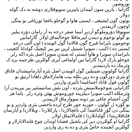
بوزوشور.
گازانیا ، یازین سون آییندان پاییزین سویوقلاری دوشه نه دک گوله
دولار.
بوتون گون ایشیغی ، ایستی هاوا و گوجلو باغچا تورپاغی بو بیتگی
اوچون لازیمدیر.
سویوقا دؤزوملوگو آزدیر آمما صفر درجه یه آز زامان دؤزه بیلیر.
بو گولو توخوم و دیبدن آییرماقلا چوخالتماق اولار. گازانیانین
توخومون بایراما قیرخ گون قالاندا گول ائوینده ( اون آلتی درجه
ایستی ده ) اکیب ، سونرا شیتیل لرین بیر بیر کیچیک گولدانا کئچیب ،
بایرامدان سونرا و هاوا ایستی له شندن سونرا اصل یئره اکه رلر.
چوخلو پارک لاردا گازانیا نین اولماغی آیری گوللرین طرحینه بزه ک
وئرمک ده یاردیمدیر.
گازانیا گولونون شیتیلین گول ائویندن اصل یئره آپارمامیشدان قاباق
او یئری دوزگون و ده رین بئلله ییب هامارلاماق داهادا آرتیق بو
گولون قول قاناد آچماغیندا تأثیری واردیر.
گازانیانی شوخوملانمیش یئرده ، اون بئش سانتیمئتیر بیر بیریندن آرا
وئرمکله اکیب سونرا دیبلرینه چوروموش پهئن وئره رلر . یایدا هر
گون آخشام چاغی بیر دونه سووارماق لازیمدیر.
بو گؤزه ل گولون ، جوربه جور طرح لرده یاخشی یئری واردیر و بو
بیتگی دن گؤز قاباغیندا کی باغچالاردا ، پارکلاردا ، ویلالاردا و آپارتمان
قاباقلاریندا ( گولدانلاردا ) فایدالانماق اولار.
گازانیا او گوللردن دیر کی یاشیل فضادا اوندان چوخ فایدالانارلار و
گوللرین ایچینده خاصّ یئری و ده یه ری واردیر.