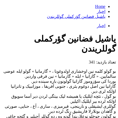
Home
اخبار
یاشیل فضانین گؤرکملی گوللریندن
اخبار
یاشیل فضانین گؤرکملی
گوللریندن
تعداد بازدید:
341
بو گولو کلمه نین اوخشاری اولدوغونا ، « گازمانیا » گولو ایله عوضی
سالمایین. « گازانیا » ایله « گازمانیا » نین فرقی واردیر.
بوردا کی سؤزوموز گازانیا گولونون باره سینده دیر.
گازانیا نین اصل دوغوم یئری ، جنوبی آفریقا ، موزانبیک و تانزانیا
اؤلکه لری دیر.
بو گول ، نئچه ایللیک یا همیشه لیک بیتگی لردن دیر آمما سویوق
اؤلکه لرده بیر ایللیک اکیلیر.
گوللری ایشیقلی و نارینجی، قیرمیزی ، ساری ، آغ ، حنایی، صورتی
و گاهدان بونلارلا قاریشیق رنگ لرده دیر.
بو گولون چوخلو نوعلاریندا گونه وه رده گوللر آچیلیر و گئجه چاغی