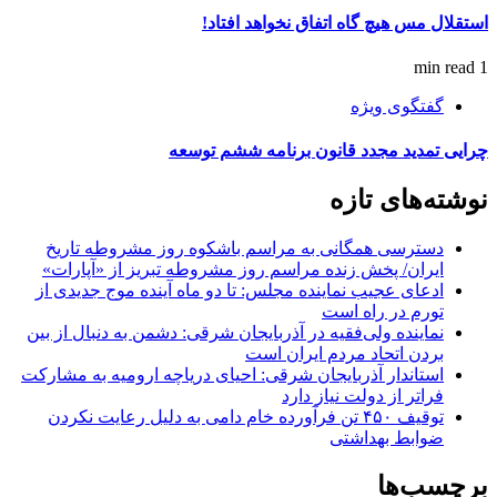
استقلال مس هیچ گاه اتفاق نخواهد افتاد!
1 min read
گفتگوی ویژه
چرایی تمدید مجدد قانون برنامه ششم توسعه
نوشته‌های تازه
دسترسی همگانی به مراسم باشکوه روز مشروطه تاریخ
ایران/ پخش زنده مراسم روز مشروطه تبریز از «آپارات»
ادعای عجیب نماینده مجلس: تا دو ماه آینده موج جدیدی از
تورم در راه است
نماینده ولی‌فقیه در آذربایجان شرقی: دشمن به دنبال از بین
بردن اتحاد مردم ایران است
استاندار آذربایجان شرقی: احیای دریاچه ارومیه به مشارکت
فراتر از دولت نیاز دارد
توقیف ۴۵۰ تن فرآورده خام دامی به دلیل رعایت نکردن
ضوابط بهداشتی
برچسب‌ها