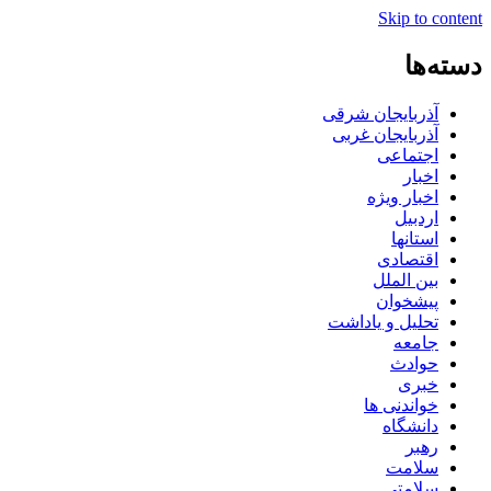
Skip to content
دسته‌ها
آذربایجان شرقی
آذربایجان غربی
اجتماعی
اخبار
اخبار ویژه
اردبیل
استانها
اقتصادی
بین الملل
پیشخوان
تحلیل و یاداشت
جامعه
حوادث
خبری
خواندنی ها
دانشگاه
رهبر
سلامت
سلامتی