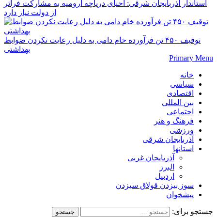
استاندار آذربایجان شرقی: احیای دریاچه ارومیه به مشارکت فراتر
از دولت نیاز دارد
توقیف ۴۵۰ تن فرآورده خام دامی به دلیل رعایت نکردن ضوابط
بهداشتی
Primary Menu
خانه
سیاسی
اقتصادی
بین المللی
اجتماعی
فرهنگ و هنر
ورزشی
آذربایجان شرقی
استانها
آذربایجان غربی
البرز
اردبیل
سوز بیزدن قولاق سیزدن
پیشخوان
جستجو برای: