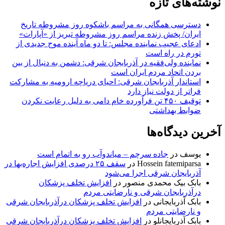
نوشته‌های تازه
دسترسی همگانی به مراسم باشکوه روز مشروطه تاریخ
ایران/ پخش زنده مراسم روز مشروطه تبریز از «آپارات»
ادعای عجیب نماینده مجلس: تا دو ماه آینده موج جدیدی از
تورم در راه است
نماینده ولی‌فقیه در آذربایجان شرقی: دشمن به دنبال از بین
بردن اتحاد مردم ایران است
استاندار آذربایجان شرقی: احیای دریاچه ارومیه به مشارکت
فراتر از دولت نیاز دارد
توقیف ۴۵۰ تن فرآورده خام دامی به دلیل رعایت نکردن
ضوابط بهداشتی
آخرین دیدگاه‌ها
یوسف
در
جاده سرچم – میاندوآب رو به اتمام است
Hossein fatemiparsa
در
سقف ۲۵ درصدی افزایش اجاره‌بها در
آذربایجان شرقی اجرا می‌شود
بابک بیک محمدی منصور
در
افزایش تخلف پزشکان
درآذربایجان شرقی و نارضایتی مردم
بابک آذربایجانی
در
افزایش تخلف پزشکان درآذربایجان شرقی
و نارضایتی مردم
بابک آذربایجانلو
در
افزایش تخلف پزشکان درآذربایجان شرقی