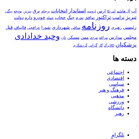
استاندار
انتخابات
آب
برق
ارس
آل هاشم
برجام
بنزین
بودجه
آمریکا
بیگی
ارومیه
تبریز
تراکتور
ترامپ
خودرو
حجاب
دارو
جنگ
دولت
توافق
تورم
حمله
روزنامه
رئیسی
قتل
شهرداری
رهبری
شورا
قالیباف
عراقچی
ساقی
وحید خدادادی
مجلس
مسکن
مدارس
مس
مراغه
مردم
نان
پزشکیان
کالابرگ
گرانی
گاز
گردشگری
دسته ها
اجتماعی
اقتصادی
سیاسی
فرهنگ و هنر
مذهبی
ورزشی
دانشگاه
رهبر
کافه
تلگرام