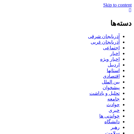
Skip to content
دسته‌ها
آذربایجان شرقی
آذربایجان غربی
اجتماعی
اخبار
اخبار ویژه
اردبیل
استانها
اقتصادی
بین الملل
پیشخوان
تحلیل و یاداشت
جامعه
حوادث
خبری
خواندنی ها
دانشگاه
رهبر
سلامت