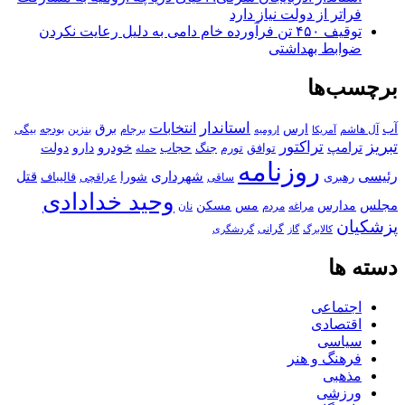
فراتر از دولت نیاز دارد
توقیف ۴۵۰ تن فرآورده خام دامی به دلیل رعایت نکردن
ضوابط بهداشتی
برچسب‌ها
استاندار
انتخابات
آب
برق
ارس
آل هاشم
برجام
بنزین
بودجه
آمریکا
بیگی
ارومیه
تبریز
تراکتور
ترامپ
خودرو
حجاب
دارو
جنگ
دولت
توافق
تورم
حمله
روزنامه
رئیسی
قتل
شهرداری
رهبری
شورا
قالیباف
عراقچی
ساقی
وحید خدادادی
مجلس
مسکن
مدارس
مس
مراغه
مردم
نان
پزشکیان
کالابرگ
گرانی
گاز
گردشگری
دسته ها
اجتماعی
اقتصادی
سیاسی
فرهنگ و هنر
مذهبی
ورزشی