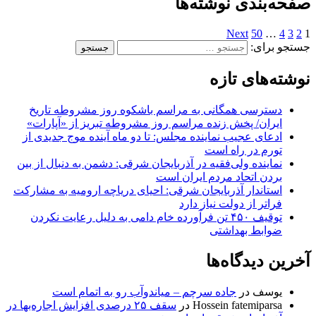
صفحه‌بندی نوشته‌ها
Next
50
…
4
3
2
1
جستجو برای:
نوشته‌های تازه
دسترسی همگانی به مراسم باشکوه روز مشروطه تاریخ
ایران/ پخش زنده مراسم روز مشروطه تبریز از «آپارات»
ادعای عجیب نماینده مجلس: تا دو ماه آینده موج جدیدی از
تورم در راه است
نماینده ولی‌فقیه در آذربایجان شرقی: دشمن به دنبال از بین
بردن اتحاد مردم ایران است
استاندار آذربایجان شرقی: احیای دریاچه ارومیه به مشارکت
فراتر از دولت نیاز دارد
توقیف ۴۵۰ تن فرآورده خام دامی به دلیل رعایت نکردن
ضوابط بهداشتی
آخرین دیدگاه‌ها
یوسف
در
جاده سرچم – میاندوآب رو به اتمام است
Hossein fatemiparsa
در
سقف ۲۵ درصدی افزایش اجاره‌بها در