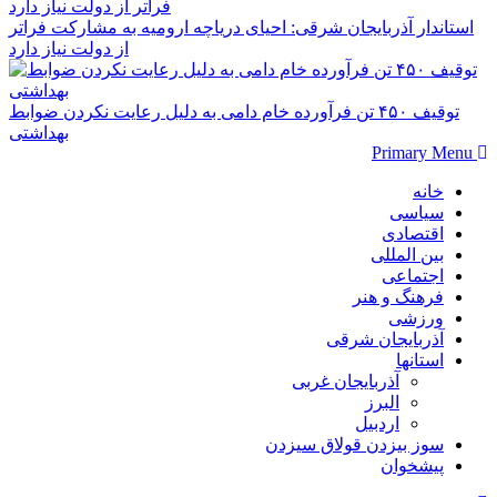
استاندار آذربایجان شرقی: احیای دریاچه ارومیه به مشارکت فراتر
از دولت نیاز دارد
توقیف ۴۵۰ تن فرآورده خام دامی به دلیل رعایت نکردن ضوابط
بهداشتی
Primary Menu
خانه
سیاسی
اقتصادی
بین المللی
اجتماعی
فرهنگ و هنر
ورزشی
آذربایجان شرقی
استانها
آذربایجان غربی
البرز
اردبیل
سوز بیزدن قولاق سیزدن
پیشخوان