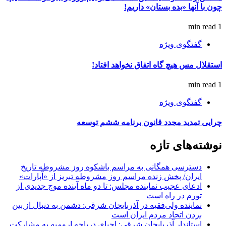
چون با آنها «بده بستان» داریم!
1 min read
گفتگوی ویژه
استقلال مس هیچ گاه اتفاق نخواهد افتاد!
1 min read
گفتگوی ویژه
چرایی تمدید مجدد قانون برنامه ششم توسعه
نوشته‌های تازه
دسترسی همگانی به مراسم باشکوه روز مشروطه تاریخ
ایران/ پخش زنده مراسم روز مشروطه تبریز از «آپارات»
ادعای عجیب نماینده مجلس: تا دو ماه آینده موج جدیدی از
تورم در راه است
نماینده ولی‌فقیه در آذربایجان شرقی: دشمن به دنبال از بین
بردن اتحاد مردم ایران است
استاندار آذربایجان شرقی: احیای دریاچه ارومیه به مشارکت