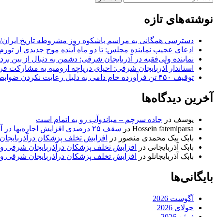
برای:
نوشته‌های تازه
دسترسی همگانی به مراسم باشکوه روز مشروطه تاریخ ایران/ 
ادعای عجیب نماینده مجلس: تا دو ماه آینده موج جدیدی از تورم
نماینده ولی‌فقیه در آذربایجان شرقی: دشمن به دنبال از بین بر
استاندار آذربایجان شرقی: احیای دریاچه ارومیه به مشارکت فرات
توقیف ۴۵۰ تن فرآورده خام دامی به دلیل رعایت نکردن ضوابط بهداشتی
آخرین دیدگاه‌ها
یوسف
در
جاده سرچم – میاندوآب رو به اتمام است
Hossein fatemiparsa
در
سقف ۲۵ درصدی افزایش اجاره‌بها در آذربایجان شرقی اجرا می‌شود
بابک بیک محمدی منصور
در
افزایش تخلف پزشکان درآذربایجان
بابک آذربایجانی
در
افزایش تخلف پزشکان درآذربایجان شرقی و 
بابک آذربایجانلو
در
افزایش تخلف پزشکان درآذربایجان شرقی و 
بایگانی‌ها
آگوست 2026
جولای 2026
ژوئن 2026