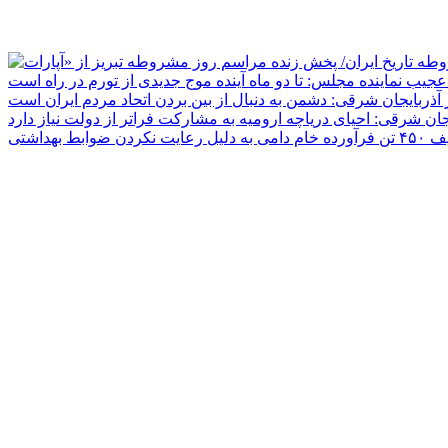
جیب نماینده مجلس: تا دو ماه آینده موج جدیدی از تورم در راه است
ر آذربایجان شرقی: دشمن به دنبال از بین بردن اتحاد مردم ایران است
یجان شرقی: احیای دریاچه ارومیه به مشارکت فراتر از دولت نیاز دارد
دلیل رعایت نکردن ضوابط بهداشتی