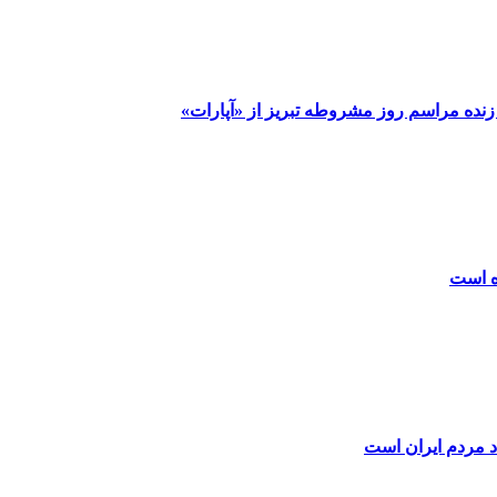
نده مراسم روز مشروطه تبریز از «آپارات»
اه است
اد مردم ایران است