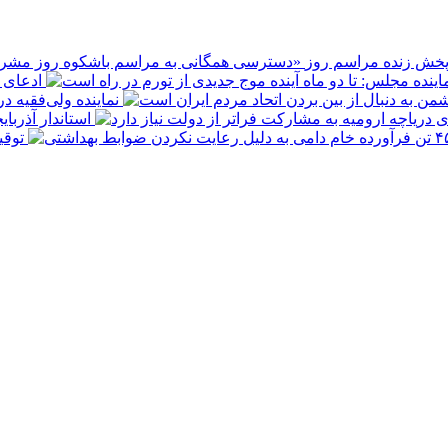
پخش زنده مراسم روز
ادعای ع
نماینده ولی‌فقیه د
استاندار آذربا
توقیف ۴۵۰ تن فرآورده خام دامی به 