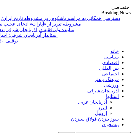
اختصاصی
Breaking News
دسترسی همگانی به مراسم باشکوه روز مشروطه تاریخ ایران/ 
مشروطه تبریز از «آپارات»
Primary
خانه
Menu
سیاسی
اقتصادی
بین المللی
اجتماعی
فرهنگ و هنر
ورزشی
آذربایجان شرقی
استانها
آذربایجان غربی
البرز
اردبیل
سوز بیزدن قولاق سیزدن
پیشخوان