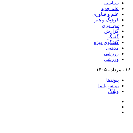
سیاسی
علم جدید
علم و فناوری
فرهنگ و هنر
فن آوری
گزارش
گفتگو
گفتگوی ویژه
مذهبی
ورزشی
ورزشی
۱۶ - مرداد - ۱۴۰۵
پیوندها
تماس با ما
وبلاگ
تلگرام
اینستاگرام
ایتا
پایگاه خبری-تحلیلی روزنامه ساقی آذربایجان