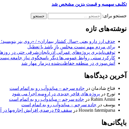
تکلیف سهمیه و قیمت بنزین مشخص شد
جستجو برای:
نوشته‌های تازه
حذف ارز دارو یعنی «سال کشتار بیماران» / «روی بنر بنویسید؛ ب
برای مردم مهم نیست مجلس باز باشد یا تعطیل
توقف‌ناپذیری پروژه‌های عمرانی آذربایجان‌شرقی حتی در روزه
کارکرد سنتی روابط عمومی‌ها دیگر پاسخگوی نیاز جامعه نیست
آتش‌سوزی در منطقه حفاظت‌شده دیزمار مهار شد
آخرین دیدگاه‌ها
فتاح شادمان
در
جاده سرچم – میاندوآب رو به اتمام است
تورج
در
پروژه های فاخر جدیدی در ارومیه اجرا می شود
Rahim Amini
در
جاده سرچم – میاندوآب رو به اتمام است
یوسف
در
جاده سرچم – میاندوآب رو به اتمام است
Hossein fatemiparsa
در
سقف ۲۵ درصدی افزایش اجاره‌بها در آذربایجان شرقی اجرا می‌شود
بایگانی‌ها