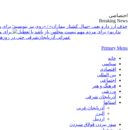
پایگاه خبری-تحلیلی روزنامه ساقی آذربایجان
اختصاصی
Breaking News
حذف ارز دارو یعنی «سال کشتار بیماران» / «روی بنر بنویسید؛ برای وز
نداریم»
برای م
عمرانی آذربایجان‌شرقی حتی در روز
Primary Menu
خانه
سیاسی
اقتصادی
بین المللی
اجتماعی
فرهنگ و هنر
ورزشی
آذربایجان شرقی
استانها
آذربایجان غربی
البرز
اردبیل
سوز بیزدن قولاق سیزدن
پیشخوان