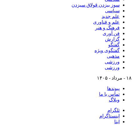
سوز بیزدن قولاق سیزدن
سیاسی
علم جدید
علم و فناوری
فرهنگ و هنر
فن آوری
گزارش
گفتگو
گفتگوی ویژه
مذهبی
ورزشی
ورزشی
۱۸ - مرداد - ۱۴۰۵
پیوندها
تماس با ما
وبلاگ
تلگرام
اینستاگرام
ایتا