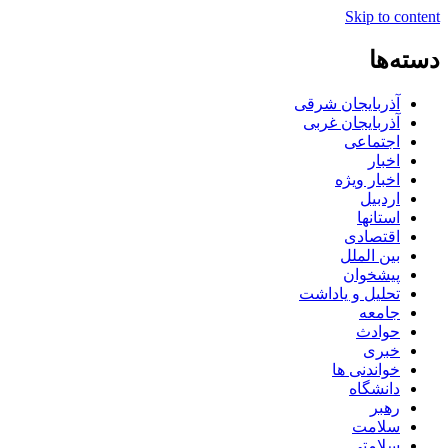
Skip to content
دسته‌ها
آذربایجان شرقی
آذربایجان غربی
اجتماعی
اخبار
اخبار ویژه
اردبیل
استانها
اقتصادی
بین الملل
پیشخوان
تحلیل و یاداشت
جامعه
حوادث
خبری
خواندنی ها
دانشگاه
رهبر
سلامت
سلامتی