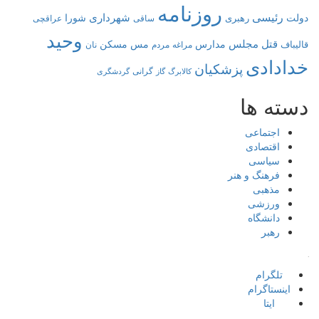
روزنامه
رئیسی
شهرداری
دولت
شورا
رهبری
عراقچی
ساقی
وحید
قتل
مجلس
مدارس
مس
مسکن
قالیباف
مراغه
مردم
نان
خدادادی
پزشکیان
کالابرگ
گرانی
گاز
گردشگری
دسته ها
اجتماعی
اقتصادی
سیاسی
فرهنگ و هنر
مذهبی
ورزشی
دانشگاه
رهبر
کافه
تلگرام
اینستاگرام
ایتا