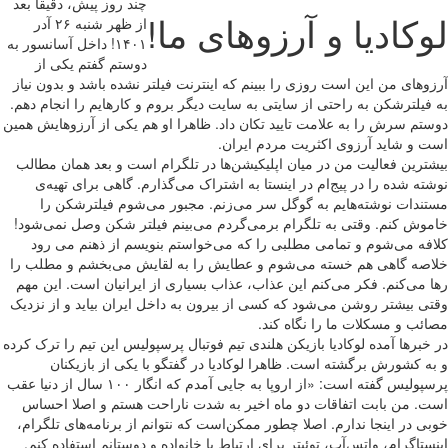
چند روز پیش، دقیقا بعد
لوکادیا و آرزوهای ما!
از ظهر شنبه ۲۶ آدر
۱۴۰۱! داخل آسانسور به
دوستم گفتم یکی از
آرزوهای من این است روزی را ببینم که اینترنت فیلتر نشده باشد و بدون نیاز
به فیلترشکن به راحتی از سایتی به سایت دیگر بروم و کارهایم را انجام دهم.
دوستم سرش را به علامت تایید تکان داد. ظاهرا او هم یکی از آرزوهایش همین
است و شاید آرزوی اکثریت مردم ایران.
بیشترین فعالیت من در میان اپلیکیشن‌ها در تلگرام است و بعد همان مطالب
نوشته شده را در پیج‌‌ام در اینستا به اشتراک می‌گذارم. گاهی برای تهیه‌ی
مستندات نوشته‌هایم به گوگل سر می‌زنم. مجبور می‌شوم فیلترشکن را
خاموش کنم. وقتی به تلگرام برمی‌گردم می‌بینم فیلتر شکن وصل نمی‌شود!
کلافه می‌شوم و تمامی مطلبی را که می‌خواستم بنویسم از ذهنم می رود
خلاصه گاهی هم خسته می‌شوم و عطایش را به لقایش می‌بخشم و مطلب را
رها می‌کنم. فکر می‌کنم این عذاب، عذاب بسیاری از ایرانیان است. این مهم
وقتی بیشتر روشن می‌شود که کسی از بیرون به داخل ایران بیاید و از نزدیک
مصائب و مسکلات ما را نگاه کند.
در خبرها آمده لوکادیا بازیکن هلندی تیم فوتبال پرسپولیس این تیم را ترک کرده
و به کشورش برگشته است. ظاهرا لوکادیا در گفتگو با یکی از بازیکنان
پرسپولیس گفته است: «از اروپا به جایی آمدم که انگار ۱۰۰ سال از دنیا عقب
است. من بابت اتفاقات دو ماه اخیر به شدت ناراحت هستم و اصلا احساس
خوبی در اینجا ندارم. اصلا چطور ممکن‌است که‌ نتوانم از برنامه‌های تلگرام،
اینستاگرام، واتس‌آپ، توئیتر برای ارتباط با خانواده و دوستانم استفاده کنم.