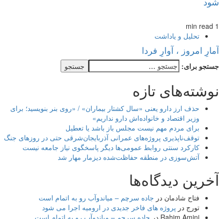
شود
1 min read
تحلیل و یاداشت
آمارِ امروز ، آوارِ فردا
جستجو برای:
نوشته‌های تازه
حذف ارز دارو یعنی «سال کشتار بیماران» / «روی بنر بنویسید؛ برای
وزیر اقتصاد و خانواده‌اش دارو نداریم»
برای مردم مهم نیست مجلس باز باشد یا تعطیل
توقف‌ناپذیری پروژه‌های عمرانی آذربایجان‌شرقی حتی در روزهای جنگ
کارکرد سنتی روابط عمومی‌ها دیگر پاسخگوی نیاز جامعه نیست
آتش‌سوزی در منطقه حفاظت‌شده دیزمار مهار شد
آخرین دیدگاه‌ها
فتاح شادمان
در
جاده سرچم – میاندوآب رو به اتمام است
تورج
در
پروژه های فاخر جدیدی در ارومیه اجرا می شود
Rahim Amini
در
جاده سرچم – میاندوآب رو به اتمام است